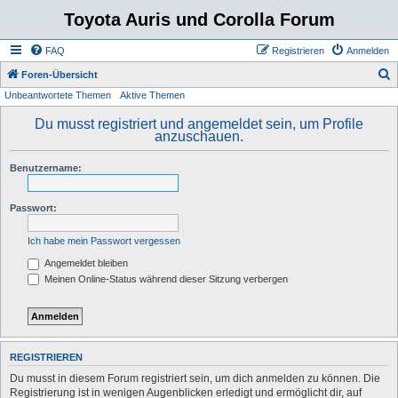
Toyota Auris und Corolla Forum
FAQ
Registrieren
Anmelden
S
Foren-Übersicht
Unbeantwortete Themen
Aktive Themen
u
c
Du musst registriert und angemeldet sein, um Profile
anzuschauen.
h
e
Benutzername:
Passwort:
Ich habe mein Passwort vergessen
Angemeldet bleiben
Meinen Online-Status während dieser Sitzung verbergen
REGISTRIEREN
Du musst in diesem Forum registriert sein, um dich anmelden zu können. Die
Registrierung ist in wenigen Augenblicken erledigt und ermöglicht dir, auf