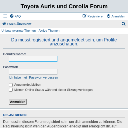
Toyota Auris und Corolla Forum
FAQ
Registrieren
Anmelden
S
Foren-Übersicht
Unbeantwortete Themen
Aktive Themen
u
c
Du musst registriert und angemeldet sein, um Profile
anzuschauen.
h
e
Benutzername:
Passwort:
Ich habe mein Passwort vergessen
Angemeldet bleiben
Meinen Online-Status während dieser Sitzung verbergen
REGISTRIEREN
Du musst in diesem Forum registriert sein, um dich anmelden zu können. Die
Registrierung ist in wenigen Augenblicken erledigt und ermöglicht dir, auf