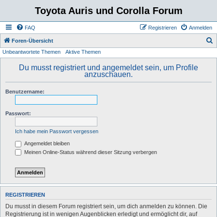
Toyota Auris und Corolla Forum
FAQ
Registrieren
Anmelden
S
Foren-Übersicht
Unbeantwortete Themen
Aktive Themen
u
c
Du musst registriert und angemeldet sein, um Profile
anzuschauen.
h
e
Benutzername:
Passwort:
Ich habe mein Passwort vergessen
Angemeldet bleiben
Meinen Online-Status während dieser Sitzung verbergen
REGISTRIEREN
Du musst in diesem Forum registriert sein, um dich anmelden zu können. Die
Registrierung ist in wenigen Augenblicken erledigt und ermöglicht dir, auf