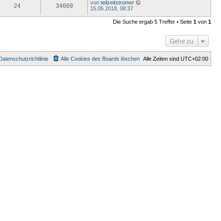
von
teilzeitstromer
24
34669
15.05.2018, 08:37
Die Suche ergab 5 Treffer • Seite
1
von
1
Gehe zu
Datenschutzrichtlinie
Alle Cookies des Boards löschen
Alle Zeiten sind
UTC+02:00