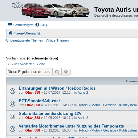
Toyota Auris 
Das größte deutschsprachige
Schnellzugriff
FAQ
Foren-Übersicht
Unbeantwortete Themen
Aktive Themen
Suchanfrage:
(disclaimer|witson)
Zur erweiterten Suche
Suche
Erweiterte Suche
Themen
Erfahrungen mit Witson / IceBox Radios
von
Olav_888
» 10.07.2017, 12:12 » in
Auris 2
ECT-Spoofer/Adjuster
von
Olav_888
» 07.05.2016, 14:38 » in
Hybrid-> Motor - Getriebe - Kühlsystem 
Solare Batterieunterstützung 12V
von
Olav_888
» 12.05.2018, 16:17 » in
Auris 2
Verstärkte Motorbremse unter Nutzung des Tempomats
von
Olav_888
» 13.12.2016, 15:38 » in
Hybrid-> Motor - Getriebe - Kühlsystem 