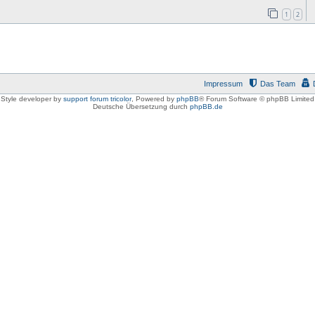
1
2
Impressum
Das Team
Style developer by
support forum tricolor
,
Powered by
phpBB
® Forum Software © phpBB Limited
Deutsche Übersetzung durch
phpBB.de