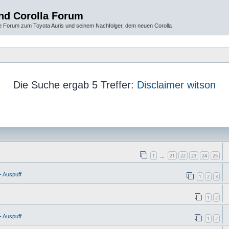
und Corolla Forum
 Forum zum Toyota Auris und seinem Nachfolger, dem neuen Corolla
Die Suche ergab 5 Treffer:
Disclaimer witson
1
21
22
23
24
25
…
- Auspuff
1
2
3
1
2
- Auspuff
1
2