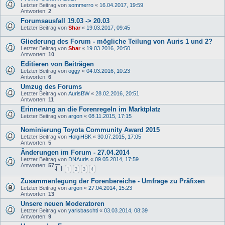
Letzter Beitrag von
sommerro
«
16.04.2017, 19:59
Antworten:
2
Forumsausfall 19.03 -> 20.03
Letzter Beitrag von
Shar
«
19.03.2017, 09:45
Gliederung des Forum - mögliche Teilung von Auris 1 und 2?
Letzter Beitrag von
Shar
«
19.03.2016, 20:50
Antworten:
10
Editieren von Beiträgen
Letzter Beitrag von
oggy
«
04.03.2016, 10:23
Antworten:
6
Umzug des Forums
Letzter Beitrag von
AurisBW
«
28.02.2016, 20:51
Antworten:
11
Erinnerung an die Forenregeln im Marktplatz
Letzter Beitrag von
argon
«
08.11.2015, 17:15
Nominierung Toyota Community Award 2015
Letzter Beitrag von
HolgiHSK
«
30.07.2015, 17:05
Antworten:
5
Änderungen im Forum - 27.04.2014
Letzter Beitrag von
DNAuris
«
09.05.2014, 17:59
Antworten:
57
1
2
3
4
Zusammenlegung der Forenbereiche - Umfrage zu Präfixen
Letzter Beitrag von
argon
«
27.04.2014, 15:23
Antworten:
13
Unsere neuen Moderatoren
Letzter Beitrag von
yarisbaschti
«
03.03.2014, 08:39
Antworten:
9