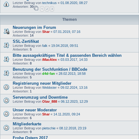
Letzter Beitrag von
technikus
«
01.08.2020, 08:27
Antworten:
30
1
2
3
Themen
Neuerungen im Forum
Letzter Beitrag von
Shar
«
07.01.2019, 07:16
Antworten:
14
SSL-Zertifikat
Letzter Beitrag von
falk
«
19.04.2018, 09:51
Antworten:
5
Bitte aussagekräftigen Titel & passenden Bereich wählen
Letzter Beitrag von
iMacAlex
«
03.03.2017, 14:33
Antworten:
8
Benutzung der Suchfunktion / BBCode
Letzter Beitrag von
d4d-fan
«
28.02.2013, 18:58
Antworten:
5
Registrierung neuer Mitglieder
Letzter Beitrag von
Webbster
«
09.02.2024, 13:16
Antworten:
1
Serverumzug und Downtime
Letzter Beitrag von
Olav_888
«
06.12.2023, 12:29
Unser neuer Moderator
Letzter Beitrag von
Shar
«
14.11.2020, 09:24
Antworten:
6
Mitgliederkarte
Letzter Beitrag von
pietschie
«
08.12.2018, 23:19
Antworten:
9
Frohe Ostern 2017