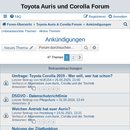
Toyota Auris und Corolla Forum
FAQ
Registrieren
Anmelden
S
Foren-Übersicht
Toyota Auris & Corolla Forum
Ankündigungen
Unbeantwortete Themen
Aktive Themen
u
Ankündigungen
c
h
Suche
Erweiterte Suche
Neues Thema
e
1
2
Nächste
47 Themen
Bekanntmachungen
Umfrage: Toyota Corolla 2019 - Wer will, wer hat schon?
Letzter Beitrag von
NUE154
«
25.05.2025, 21:50
Verfasst in
Allgemeines zum Auris, Corolla und der Technik
Antworten:
64
1
2
3
4
5
DSGVO - Datenschutzrichtlinie
Letzter Beitrag von
PflegeAuris
«
31.05.2018, 13:43
Antworten:
3
Welchen Antrieb hat euer Auris?
Letzter Beitrag von
Hootdoog
«
23.01.2021, 13:21
Verfasst in
Allgemeines zum Auris, Corolla und der Technik
Antworten:
49
1
2
3
4
Nutzung der Zitatfunktion