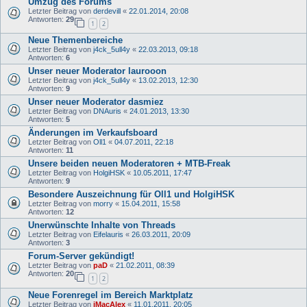
Umzug des Forums
Letzter Beitrag von
derdevill
«
22.01.2014, 20:08
Antworten:
29
1
2
Neue Themenbereiche
Letzter Beitrag von
j4ck_5ull4y
«
22.03.2013, 09:18
Antworten:
6
Unser neuer Moderator laurooon
Letzter Beitrag von
j4ck_5ull4y
«
13.02.2013, 12:30
Antworten:
9
Unser neuer Moderator dasmiez
Letzter Beitrag von
DNAuris
«
24.01.2013, 13:30
Antworten:
5
Änderungen im Verkaufsboard
Letzter Beitrag von
Oll1
«
04.07.2011, 22:18
Antworten:
11
Unsere beiden neuen Moderatoren + MTB-Freak
Letzter Beitrag von
HolgiHSK
«
10.05.2011, 17:47
Antworten:
9
Besondere Auszeichnung für Oll1 und HolgiHSK
Letzter Beitrag von
morry
«
15.04.2011, 15:58
Antworten:
12
Unerwünschte Inhalte von Threads
Letzter Beitrag von
Eifelauris
«
26.03.2011, 20:09
Antworten:
3
Forum-Server gekündigt!
Letzter Beitrag von
paD
«
21.02.2011, 08:39
Antworten:
20
1
2
Neue Forenregel im Bereich Marktplatz
Letzter Beitrag von
iMacAlex
«
11.01.2011, 20:05