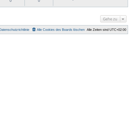
0
0
t
B
r
e
a
i
g
t
r
Gehe zu
a
g
Datenschutzrichtlinie
Alle Cookies des Boards löschen
Alle Zeiten sind
UTC+02:00