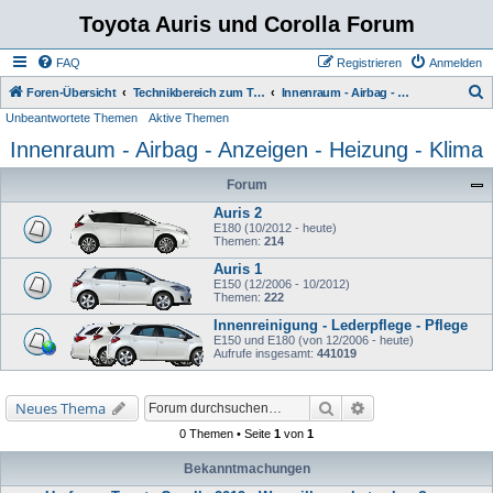
Toyota Auris und Corolla Forum
FAQ
Registrieren
Anmelden
S
Foren-Übersicht
Technikbereich zum Toyota Auris
Innenraum - Airbag - Anzeigen - Heizung - Klima
Unbeantwortete Themen
Aktive Themen
u
Innenraum - Airbag - Anzeigen - Heizung - Klima
c
h
Forum
e
Auris 2
E180 (10/2012 - heute)
Themen:
214
Auris 1
E150 (12/2006 - 10/2012)
Themen:
222
Innenreinigung - Lederpflege - Pflege
E150 und E180 (von 12/2006 - heute)
Aufrufe insgesamt:
441019
Suche
Erweiterte Suche
Neues Thema
0 Themen • Seite
1
von
1
Bekanntmachungen