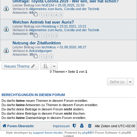
Umfrage: Toyota Corolla 2019 - Wer will, wer hat schon?
Letzter Beitrag von
NUE154
«
25.05.2025, 21:50
Verfasst in
Allgemeines zum Auris, Corolla und der Technik
Antworten:
64
1
2
3
4
5
Welchen Antrieb hat euer Auris?
Letzter Beitrag von
Hootdoog
«
23.01.2021, 13:21
Verfasst in
Allgemeines zum Auris, Corolla und der Technik
Antworten:
49
1
2
3
4
Nutzung der Zitatfunktion
Letzter Beitrag von
technikus
«
01.08.2020, 08:27
Verfasst in
Ankündigungen
Antworten:
30
1
2
3
Neues Thema
0 Themen • Seite
1
von
1
Gehe zu
BERECHTIGUNGEN IN DIESEM FORUM
Du darfst
keine
neuen Themen in diesem Forum erstellen.
Du darfst
keine
Antworten zu Themen in diesem Forum erstellen.
Du darfst deine Beiträge in diesem Forum
nicht
ändern.
Du darfst deine Beiträge in diesem Forum
nicht
löschen.
Du darfst
keine
Dateianhänge in diesem Forum erstellen.
Foren-Übersicht
Impressum
Alle Zeiten sind
UTC+02:00
Style developer by
support forum tricolor
,
Powered by
phpBB
® Forum Software © phpBB
Limited