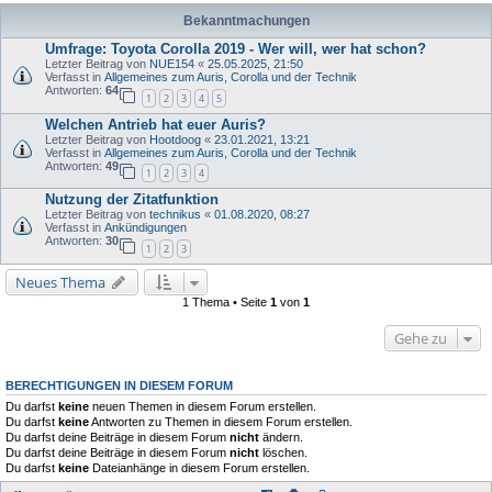
Bekanntmachungen
Umfrage: Toyota Corolla 2019 - Wer will, wer hat schon?
Letzter Beitrag von
NUE154
«
25.05.2025, 21:50
Verfasst in
Allgemeines zum Auris, Corolla und der Technik
Antworten:
64
1
2
3
4
5
Welchen Antrieb hat euer Auris?
Letzter Beitrag von
Hootdoog
«
23.01.2021, 13:21
Verfasst in
Allgemeines zum Auris, Corolla und der Technik
Antworten:
49
1
2
3
4
Nutzung der Zitatfunktion
Letzter Beitrag von
technikus
«
01.08.2020, 08:27
Verfasst in
Ankündigungen
Antworten:
30
1
2
3
Neues Thema
1 Thema • Seite
1
von
1
Gehe zu
BERECHTIGUNGEN IN DIESEM FORUM
Du darfst
keine
neuen Themen in diesem Forum erstellen.
Du darfst
keine
Antworten zu Themen in diesem Forum erstellen.
Du darfst deine Beiträge in diesem Forum
nicht
ändern.
Du darfst deine Beiträge in diesem Forum
nicht
löschen.
Du darfst
keine
Dateianhänge in diesem Forum erstellen.