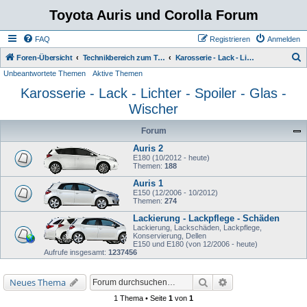
Toyota Auris und Corolla Forum
FAQ
Registrieren
Anmelden
S
Foren-Übersicht
Technikbereich zum Toyota Auris
Karosserie - Lack - Lichter - Spoiler - Glas - Wischer
Unbeantwortete Themen
Aktive Themen
u
Karosserie - Lack - Lichter - Spoiler - Glas -
c
Wischer
h
e
Forum
Auris 2
E180 (10/2012 - heute)
Themen:
188
Auris 1
E150 (12/2006 - 10/2012)
Themen:
274
Lackierung - Lackpflege - Schäden
Lackierung, Lackschäden, Lackpflege,
Konservierung, Dellen
E150 und E180 (von 12/2006 - heute)
Aufrufe insgesamt:
1237456
Suche
Erweiterte Suche
Neues Thema
1 Thema • Seite
1
von
1