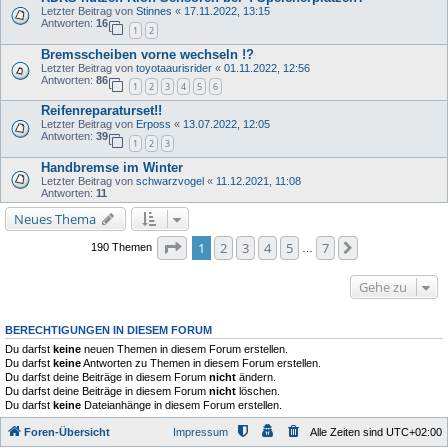
Letzter Beitrag von
Stinnes
«
17.11.2022, 13:15
Antworten:
16
1
2
Bremsscheiben vorne wechseln !?
Letzter Beitrag von
toyotaaurisrider
«
01.11.2022, 12:56
Antworten:
86
1
2
3
4
5
6
Reifenreparaturset!!
Letzter Beitrag von
Erposs
«
13.07.2022, 12:05
Antworten:
39
1
2
3
Handbremse im Winter
Letzter Beitrag von
schwarzvogel
«
11.12.2021, 11:08
Antworten:
11
Neues Thema
Seite
1
von
7
1
2
3
4
5
7
Nächste
190 Themen
…
Gehe zu
BERECHTIGUNGEN IN DIESEM FORUM
Du darfst
keine
neuen Themen in diesem Forum erstellen.
Du darfst
keine
Antworten zu Themen in diesem Forum erstellen.
Du darfst deine Beiträge in diesem Forum
nicht
ändern.
Du darfst deine Beiträge in diesem Forum
nicht
löschen.
Du darfst
keine
Dateianhänge in diesem Forum erstellen.
Foren-Übersicht
Impressum
Alle Zeiten sind
UTC+02:00