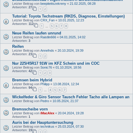
Letzter Beitrag von
beepitettszekreny
«
21.02.2025, 08:28
Antworten:
27
1
2
Tutorial: Toyota Techstream (RKDS, Diagnose, Einstellungen)
Letzter Beitrag von
CRX_Fan
«
10.01.2025, 12:23
Antworten:
112
1
5
6
7
8
…
Neue Reifen laufen unrund
Letzter Beitrag von
Raistlin666
«
04.01.2025, 14:02
Antworten:
3
Reifen
Letzter Beitrag von
Annefnds
«
20.10.2024, 19:39
Antworten:
23
1
2
Nur 225/45R17 91W im KFZ Schein und im COC
Letzter Beitrag von
Sonic76
«
01.10.2024, 18:56
Antworten:
42
1
2
3
Bremsen beim Hybrid
Letzter Beitrag von
Philipp
«
13.08.2024, 12:34
Antworten:
94
1
4
5
6
7
…
Wickelfeder & Giro Sensor Tausch Fehler Tacho alle Lampen an
Letzter Beitrag von
Pedro
«
10.05.2024, 21:37
Bremsscheibe vorn
Letzter Beitrag von
iMacAlex
«
20.04.2024, 19:28
Antworten:
1
Auris bei der Hauptuntersuchung
Letzter Beitrag von
technikus
«
25.03.2024, 07:30
Antworten:
19
1
2