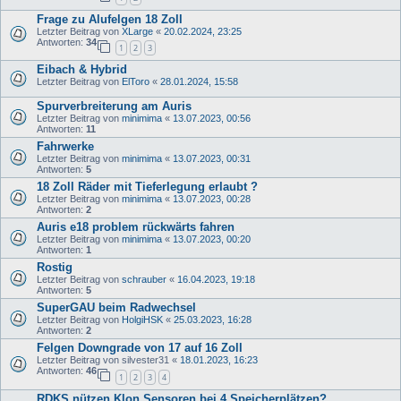
Frage zu Alufelgen 18 Zoll
Letzter Beitrag von
XLarge
«
20.02.2024, 23:25
Antworten:
34
1
2
3
Eibach & Hybrid
Letzter Beitrag von
ElToro
«
28.01.2024, 15:58
Spurverbreiterung am Auris
Letzter Beitrag von
minimima
«
13.07.2023, 00:56
Antworten:
11
Fahrwerke
Letzter Beitrag von
minimima
«
13.07.2023, 00:31
Antworten:
5
18 Zoll Räder mit Tieferlegung erlaubt ?
Letzter Beitrag von
minimima
«
13.07.2023, 00:28
Antworten:
2
Auris e18 problem rückwärts fahren
Letzter Beitrag von
minimima
«
13.07.2023, 00:20
Antworten:
1
Rostig
Letzter Beitrag von
schrauber
«
16.04.2023, 19:18
Antworten:
5
SuperGAU beim Radwechsel
Letzter Beitrag von
HolgiHSK
«
25.03.2023, 16:28
Antworten:
2
Felgen Downgrade von 17 auf 16 Zoll
Letzter Beitrag von
silvester31
«
18.01.2023, 16:23
Antworten:
46
1
2
3
4
RDKS nützen Klon Sensoren bei 4 Speicherplätzen?