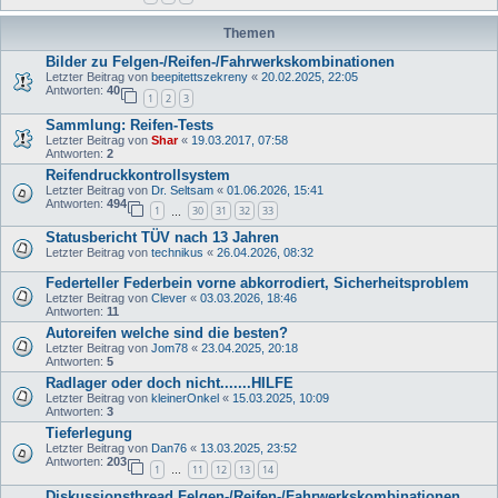
Themen
Bilder zu Felgen-/Reifen-/Fahrwerkskombinationen
Letzter Beitrag von
beepitettszekreny
«
20.02.2025, 22:05
Antworten:
40
1
2
3
Sammlung: Reifen-Tests
Letzter Beitrag von
Shar
«
19.03.2017, 07:58
Antworten:
2
Reifendruckkontrollsystem
Letzter Beitrag von
Dr. Seltsam
«
01.06.2026, 15:41
Antworten:
494
1
30
31
32
33
…
Statusbericht TÜV nach 13 Jahren
Letzter Beitrag von
technikus
«
26.04.2026, 08:32
Federteller Federbein vorne abkorrodiert, Sicherheitsproblem
Letzter Beitrag von
Clever
«
03.03.2026, 18:46
Antworten:
11
Autoreifen welche sind die besten?
Letzter Beitrag von
Jom78
«
23.04.2025, 20:18
Antworten:
5
Radlager oder doch nicht.......HILFE
Letzter Beitrag von
kleinerOnkel
«
15.03.2025, 10:09
Antworten:
3
Tieferlegung
Letzter Beitrag von
Dan76
«
13.03.2025, 23:52
Antworten:
203
1
11
12
13
14
…
Diskussionsthread Felgen-/Reifen-/Fahrwerkskombinationen