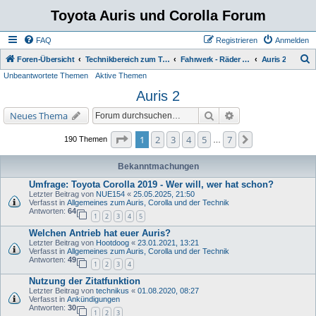
Toyota Auris und Corolla Forum
FAQ
Registrieren
Anmelden
S
Foren-Übersicht
Technikbereich zum Toyota Auris
Fahrwerk - Räder - Bremse - ABS - VSC
Auris 2
Unbeantwortete Themen
Aktive Themen
u
Auris 2
c
h
Suche
Erweiterte Suche
Neues Thema
e
Seite
1
von
7
1
2
3
4
5
7
Nächste
190 Themen
…
Bekanntmachungen
Umfrage: Toyota Corolla 2019 - Wer will, wer hat schon?
Letzter Beitrag von
NUE154
«
25.05.2025, 21:50
Verfasst in
Allgemeines zum Auris, Corolla und der Technik
Antworten:
64
1
2
3
4
5
Welchen Antrieb hat euer Auris?
Letzter Beitrag von
Hootdoog
«
23.01.2021, 13:21
Verfasst in
Allgemeines zum Auris, Corolla und der Technik
Antworten:
49
1
2
3
4
Nutzung der Zitatfunktion
Letzter Beitrag von
technikus
«
01.08.2020, 08:27
Verfasst in
Ankündigungen
Antworten:
30
1
2
3