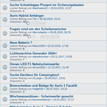
Antworten:
6
Suche Schutzkappe Pluspol im Sicherungskasten
Letzter Beitrag von
Manfredus01
«
28.04.2019, 12:47
Antworten:
3
Auris Hybrid Anhänger
Letzter Beitrag von
Tim
«
30.08.2018, 23:31
Antworten:
45
1
2
3
4
Fragen rund um den Scheibenwischer
Letzter Beitrag von
Marcodadon
«
05.05.2018, 00:35
Antworten:
183
1
10
11
12
13
…
Neue Batterie ?
Letzter Beitrag von
Mann1008
«
02.03.2018, 17:38
Antworten:
8
Lichtmaschine Generator 160A+
Letzter Beitrag von
teilzeitstromer
«
03.11.2017, 10:55
Antworten:
7
Osram LED F1 Nebelscheinwerfer
Letzter Beitrag von
Arrow1982
«
12.10.2017, 21:40
Antworten:
4
Suche Dachbox für Campingtour!
Letzter Beitrag von
OLange
«
26.08.2017, 13:51
Antworten:
3
Bremscheiben und Beläge für Auris 1 Facelift
Letzter Beitrag von
HolgiHSK
«
05.07.2017, 19:10
Antworten:
3
Wischwasserdüsen - Scheinwerfer gesucht
Letzter Beitrag von
fanvonnebenan
«
24.01.2017, 17:17
Antworten:
1