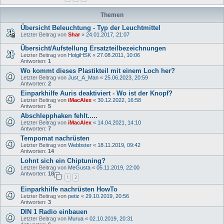
Themen
Übersicht Beleuchtung - Typ der Leuchtmittel
Letzter Beitrag von
Shar
«
24.01.2017, 21:07
Übersicht/Aufstellung Ersatzteilbezeichnungen
Letzter Beitrag von
HolgiHSK
«
27.08.2011, 10:06
Antworten:
1
Wo kommt dieses Plastikteil mit einem Loch her?
Letzter Beitrag von
Just_A_Man
«
25.06.2023, 20:59
Antworten:
2
Einparkhilfe Auris deaktiviert - Wo ist der Knopf?
Letzter Beitrag von
iMacAlex
«
30.12.2022, 16:58
Antworten:
5
Abschlepphaken fehlt.....
Letzter Beitrag von
iMacAlex
«
14.04.2021, 14:10
Antworten:
7
Tempomat nachrüsten
Letzter Beitrag von
Webbster
«
18.11.2019, 09:42
Antworten:
14
Lohnt sich ein Chiptuning?
Letzter Beitrag von
MeGusta
«
05.11.2019, 22:00
Antworten:
18
1
2
Einparkhilfe nachrüsten HowTo
Letzter Beitrag von
petiz
«
29.10.2019, 20:56
Antworten:
3
DIN 1 Radio einbauen
Letzter Beitrag von
Murua
«
02.10.2019, 20:31