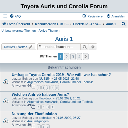
Toyota Auris und Corolla Forum
FAQ
Registrieren
Anmelden
S
Foren-Übersicht
Technikbereich zum Toyota Auris
Ersatzteile - Anbauteile - Zubehör - Einparkhilfe
Auris 1
Unbeantwortete Themen
Aktive Themen
u
Auris 1
c
h
Suche
Erweiterte Suche
Neues Thema
e
1
2
3
4
Nächste
107 Themen
Bekanntmachungen
Umfrage: Toyota Corolla 2019 - Wer will, wer hat schon?
Letzter Beitrag von
NUE154
«
25.05.2025, 21:50
Verfasst in
Allgemeines zum Auris, Corolla und der Technik
Antworten:
64
1
2
3
4
5
Welchen Antrieb hat euer Auris?
Letzter Beitrag von
Hootdoog
«
23.01.2021, 13:21
Verfasst in
Allgemeines zum Auris, Corolla und der Technik
Antworten:
49
1
2
3
4
Nutzung der Zitatfunktion
Letzter Beitrag von
technikus
«
01.08.2020, 08:27
Verfasst in
Ankündigungen
Antworten:
30
1
2
3