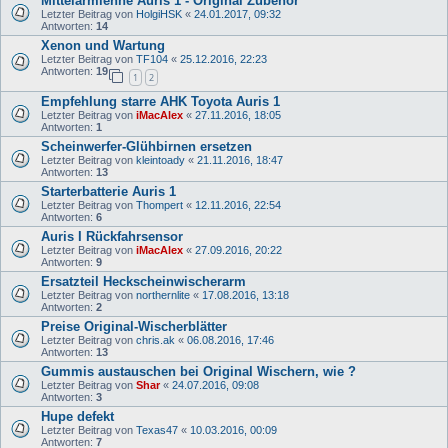
Mittelarmlehne Auris 1 - Original Zubehör
Letzter Beitrag von
HolgiHSK
«
24.01.2017, 09:32
Antworten:
14
Xenon und Wartung
Letzter Beitrag von
TF104
«
25.12.2016, 22:23
Antworten:
19
1
2
Empfehlung starre AHK Toyota Auris 1
Letzter Beitrag von
iMacAlex
«
27.11.2016, 18:05
Antworten:
1
Scheinwerfer-Glühbirnen ersetzen
Letzter Beitrag von
kleintoady
«
21.11.2016, 18:47
Antworten:
13
Starterbatterie Auris 1
Letzter Beitrag von
Thompert
«
12.11.2016, 22:54
Antworten:
6
Auris I Rückfahrsensor
Letzter Beitrag von
iMacAlex
«
27.09.2016, 20:22
Antworten:
9
Ersatzteil Heckscheinwischerarm
Letzter Beitrag von
northernlite
«
17.08.2016, 13:18
Antworten:
2
Preise Original-Wischerblätter
Letzter Beitrag von
chris.ak
«
06.08.2016, 17:46
Antworten:
13
Gummis austauschen bei Original Wischern, wie ?
Letzter Beitrag von
Shar
«
24.07.2016, 09:08
Antworten:
3
Hupe defekt
Letzter Beitrag von
Texas47
«
10.03.2016, 00:09
Antworten:
7