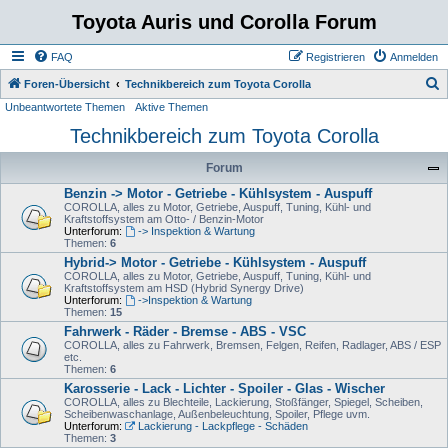
Toyota Auris und Corolla Forum
FAQ
Registrieren
Anmelden
S
Foren-Übersicht
Technikbereich zum Toyota Corolla
Unbeantwortete Themen
Aktive Themen
u
Technikbereich zum Toyota Corolla
c
h
Forum
e
Benzin -> Motor - Getriebe - Kühlsystem - Auspuff
COROLLA, alles zu Motor, Getriebe, Auspuff, Tuning, Kühl- und
Kraftstoffsystem am Otto- / Benzin-Motor
Unterforum:
-> Inspektion & Wartung
Themen:
6
Hybrid-> Motor - Getriebe - Kühlsystem - Auspuff
COROLLA, alles zu Motor, Getriebe, Auspuff, Tuning, Kühl- und
Kraftstoffsystem am HSD (Hybrid Synergy Drive)
Unterforum:
->Inspektion & Wartung
Themen:
15
Fahrwerk - Räder - Bremse - ABS - VSC
COROLLA, alles zu Fahrwerk, Bremsen, Felgen, Reifen, Radlager, ABS / ESP
etc.
Themen:
6
Karosserie - Lack - Lichter - Spoiler - Glas - Wischer
COROLLA, alles zu Blechteile, Lackierung, Stoßfänger, Spiegel, Scheiben,
Scheibenwaschanlage, Außenbeleuchtung, Spoiler, Pflege uvm.
Unterforum:
Lackierung - Lackpflege - Schäden
Themen:
3