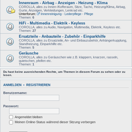
Innenraum - Airbag - Anzeigen - Heizung - Klima
COROLLA, alles zu Innen-/Kofferaum, Sitze, Tacho, Heizung/Klima, Airbag,
Gurte, Anzeigen, Verkleidungen, Lenkrad etc.
Unterforum:
Innenreinigung - Lederpflege - Pflege
Themen:
6
HiFi - Multimedia - Elektrik - Keyless
COROLLA, alles zu Audio, Navigation, Multimedia, Elektrik, Keyless etc.
Themen:
27
Ersatzteile - Anbauteile - Zubehör - Einparkhilfe
COROLLA, alles zu Ersatzteile, An- und Einbauzubehör, Anhängerkupplung,
Standheizung, Einparkhilfe etc.
Themen:
5
Geräusche
COROLLA, alles zu Geräuschen wie z.B. klappern, knarzen, rasseln,
quietschen, pfeifen etc.
Themen:
1
Du hast keine ausreichenden Rechte, um Themen in diesem Forum zu sehen oder zu
lesen.
ANMELDEN
•
REGISTRIEREN
Benutzername:
Passwort:
Angemeldet bleiben
Meinen Online-Status während dieser Sitzung verbergen