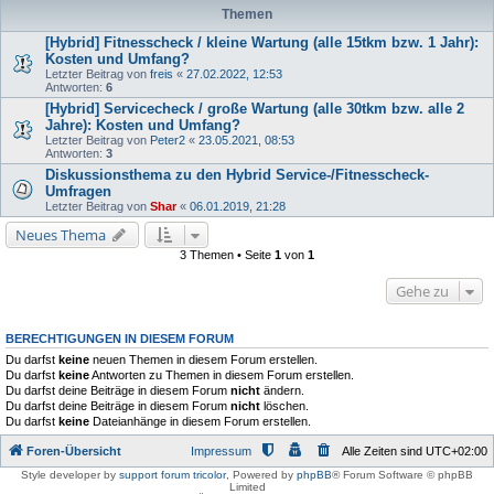
Themen
[Hybrid] Fitnesscheck / kleine Wartung (alle 15tkm bzw. 1 Jahr):
Kosten und Umfang?
Letzter Beitrag von
freis
«
27.02.2022, 12:53
Antworten:
6
[Hybrid] Servicecheck / große Wartung (alle 30tkm bzw. alle 2
Jahre): Kosten und Umfang?
Letzter Beitrag von
Peter2
«
23.05.2021, 08:53
Antworten:
3
Diskussionsthema zu den Hybrid Service-/Fitnesscheck-
Umfragen
Letzter Beitrag von
Shar
«
06.01.2019, 21:28
Neues Thema
3 Themen • Seite
1
von
1
Gehe zu
BERECHTIGUNGEN IN DIESEM FORUM
Du darfst
keine
neuen Themen in diesem Forum erstellen.
Du darfst
keine
Antworten zu Themen in diesem Forum erstellen.
Du darfst deine Beiträge in diesem Forum
nicht
ändern.
Du darfst deine Beiträge in diesem Forum
nicht
löschen.
Du darfst
keine
Dateianhänge in diesem Forum erstellen.
Foren-Übersicht
Impressum
Alle Zeiten sind
UTC+02:00
Style developer by
support forum tricolor
,
Powered by
phpBB
® Forum Software © phpBB
Limited