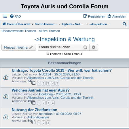
Toyota Auris und Corolla Forum
FAQ
Registrieren
Anmelden
S
Foren-Übersicht
Technikbereich zum Toyota Corolla
Hybrid-> Motor - Getriebe - Kühlsystem - Auspuff
->Inspektion & Wartung
Unbeantwortete Themen
Aktive Themen
u
->Inspektion & Wartung
c
h
Suche
Erweiterte Suche
Neues Thema
e
3 Themen • Seite
1
von
1
Bekanntmachungen
Umfrage: Toyota Corolla 2019 - Wer will, wer hat schon?
Letzter Beitrag von
NUE154
«
25.05.2025, 21:50
Verfasst in
Allgemeines zum Auris, Corolla und der Technik
Antworten:
64
1
2
3
4
5
Welchen Antrieb hat euer Auris?
Letzter Beitrag von
Hootdoog
«
23.01.2021, 13:21
Verfasst in
Allgemeines zum Auris, Corolla und der Technik
Antworten:
49
1
2
3
4
Nutzung der Zitatfunktion
Letzter Beitrag von
technikus
«
01.08.2020, 08:27
Verfasst in
Ankündigungen
Antworten:
30
1
2
3