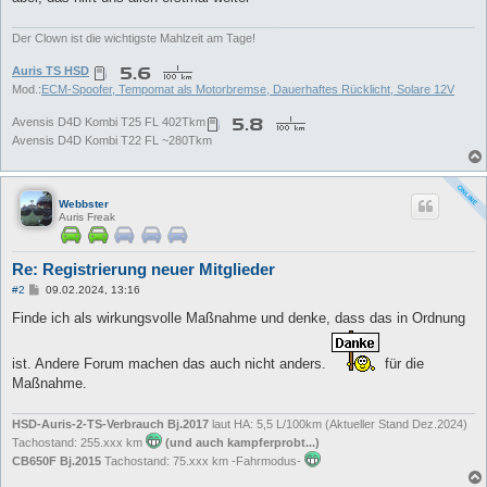
Der Clown ist die wichtigste Mahlzeit am Tage!
Auris TS HSD
Mod.:
ECM-Spoofer, Tempomat als Motorbremse, Dauerhaftes Rücklicht, Solare 12V
Avensis D4D Kombi T25 FL 402Tkm
Avensis D4D Kombi T22 FL ~280Tkm
Webbster
Auris Freak
Re: Registrierung neuer Mitglieder
B
#2
09.02.2024, 13:16
e
i
Finde ich als wirkungsvolle Maßnahme und denke, dass das in Ordnung
t
r
a
ist. Andere Forum machen das auch nicht anders.
für die
g
Maßnahme.
HSD-Auris-2-TS-Verbrauch Bj.2017
laut HA: 5,5 L/100km (Aktueller Stand Dez.2024)
Tachostand: 255.xxx km
(und auch kampferprobt...)
CB650F Bj.2015
Tachostand: 75.xxx km -Fahrmodus-