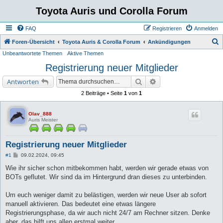
Toyota Auris und Corolla Forum
FAQ
Registrieren
Anmelden
S
Foren-Übersicht
Toyota Auris & Corolla Forum
Ankündigungen
Unbeantwortete Themen
Aktive Themen
u
Registrierung neuer Mitglieder
c
h
Suche
Erweiterte Suche
Antworten
e
2 Beiträge • Seite
1
von
1
Olav_888
Auris Meister
Registrierung neuer Mitglieder
B
#1
09.02.2024, 09:45
e
i
Wie ihr sicher schon mitbekommen habt, werden wir gerade etwas von
t
BOTs geflutet. Wir sind da im Hintergrund dran dieses zu unterbinden.
r
a
g
Um euch weniger damit zu belästigen, werden wir neue User ab sofort
manuell aktivieren. Das bedeutet eine etwas längere
Registrierungsphase, da wir auch nicht 24/7 am Rechner sitzen. Denke
aber, das hilft uns allen erstmal weiter