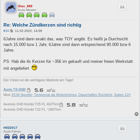
Olav_888
Auris Meister
Re: Welche Zündkerzen sind richtig
B
#10
11.02.2022, 14:06
e
i
6Jahre sind dann exakt das, was TOY angibt. Es heißt ja Durchsicht
t
nach 15.000 bzw 1 Jahr, 6Jahre sind dann entsprechend 90.000 bzw 6
r
a
Jahre.
g
PS: Hab die 4x Kerzen für ~35€ im gekauft und meiner freien Werkstatt
mit angeliefert
Der Clown ist die wichtigste Mahlzeit am Tage!
Auris TS HSD
Mod.:
ECM-Spoofer, Tempomat als Motorbremse, Dauerhaftes Rücklicht, Solare 12V
Avensis D4D Kombi T25 FL 402Tkm
Avensis D4D Kombi T22 FL ~280Tkm
HSD2017
Auris Fahrer