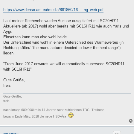
https://www.denso-am.eu/media/881860/16 ... ng_web.pdf
Laut meiner Recherche wurden Aurisse ausgeliefert mit SC20HR11.
Aktuellere (ab 2017) wohl aber bereits mit SC16HR11 wie auch Yaris und
Aygo
Einsetzen kann man also wohl beide.
Der Unterschied wird wohl in einem Unterschied des Wärmewertes (in
Richtung kälter/ "the manufacturer decided to lower the heat range")
liegen.
"From June 2017 onwards we will automatically supersede SC20HR11
with SC16HR11"
Gute Grüße,
freis
Gute Grüße,
freis
nach knapp 600.000km in 14 Jahren sehr zufriedenen TDCI-Treibens
begann Ende März 2018 die neue HSD-Ära
svenmcsil