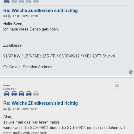
Re: Welche Zündkerzen sind richtig
B
#3
17.03.2020, 12:01
e
i
Hallo Sven,
t
ich habe diese Denso gefunden,
r
a
g
Zündkerze
91/97 KW / 1ZR-FAE; 1ZR-FE / 03/07-09/12 / IXEH20TT Stück4
Grüße aus Dresden Andreas
freis
Auris Fan
Re: Welche Zündkerzen sind richtig
B
#4
17.03.2020, 16:23
e
i
Also,
t
so wie man das hier lesen muss,
r
a
wurde wohl die SC20HR11 durch die SC16HR11 ersetzt und daher evtl.
g
nicht mehr verfügbar sein.