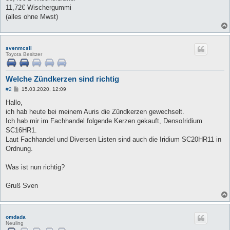
11,72€ Wischergummi
(alles ohne Mwst)
svenmcsil
Toyota Besitzer
Welche Zündkerzen sind richtig
B
#2
15.03.2020, 12:09
e
i
Hallo,
t
ich hab heute bei meinem Auris die Zündkerzen gewechselt.
r
a
Ich hab mir im Fachhandel folgende Kerzen gekauft, DensoIridium
g
SC16HR1.
Laut Fachhandel und Diversen Listen sind auch die Iridium SC20HR11 in
Ordnung.
Was ist nun richtig?
Gruß Sven
omdada
Neuling