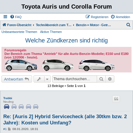
Toyota Auris und Corolla Forum
FAQ
Registrieren
Anmelden
S
Foren-Übersicht
Technikbereich zum Toyota Auris
Benzin-> Motor - Getriebe - Kühlsystem - Auspuff
Unbeantwortete Themen
Aktive Themen
u
Welche Zündkerzen sind richtig
c
h
Forumsregeln
e
Der Bereich zum Thema "Antrieb" für alle Auris-Benzin-Modelle; E150 und E180
(von 12/2006 - heute).
Suche
Erweiterte 
Antworten
13 Beiträge • Seite
1
von
1
Trabbi
Neuling
Re: [Auris 2] Hybrid Servicecheck (alle 30tkm bzw. 2
Jahre): Kosten und Umfang?
B
#1
08.01.2020, 18:31
e