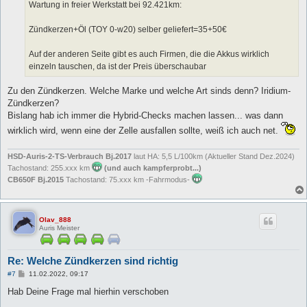
a
Wartung in freier Werkstatt bei 92.421km:
g
Zündkerzen+Öl (TOY 0-w20) selber geliefert=35+50€
Auf der anderen Seite gibt es auch Firmen, die die Akkus wirklich
einzeln tauschen, da ist der Preis überschaubar
Zu den Zündkerzen. Welche Marke und welche Art sinds denn? Iridium-
Zündkerzen?
Bislang hab ich immer die Hybrid-Checks machen lassen... was dann
wirklich wird, wenn eine der Zelle ausfallen sollte, weiß ich auch net.
HSD-Auris-2-TS-Verbrauch Bj.2017
laut HA: 5,5 L/100km (Aktueller Stand Dez.2024)
Tachostand: 255.xxx km
(und auch kampferprobt...)
CB650F Bj.2015
Tachostand: 75.xxx km -Fahrmodus-
Olav_888
Auris Meister
Re: Welche Zündkerzen sind richtig
B
#7
11.02.2022, 09:17
e
i
Hab Deine Frage mal hierhin verschoben
t
r