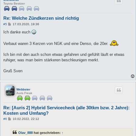
Toyota Besitzer
Re: Welche Zündkerzen sind richtig
B
#5
17.03.2020, 19:36
e
i
Ich danke euch
t
r
a
Verbaut waren 3 Kerzen von NGK und eine Denso, die 20er.
g
Ich bin mit den auch schon etwas gefahren und gefühlt läuft er etwas
ruhiger, was man beim stärkeren beschleunigen merkt.
Gruß Sven
Webbster
Auris Freak
Re: [Auris 2] Hybrid Servicecheck (alle 30tkm bzw. 2 Jahre):
Kosten und Umfang?
B
#6
10.02.2022, 22:12
e
i
t
Olav_888
hat geschrieben:
↑
r