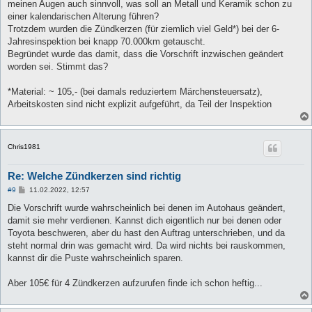
meinen Augen auch sinnvoll, was soll an Metall und Keramik schon zu
einer kalendarischen Alterung führen?
Trotzdem wurden die Zündkerzen (für ziemlich viel Geld*) bei der 6-
Jahresinspektion bei knapp 70.000km getauscht.
Begründet wurde das damit, dass die Vorschrift inzwischen geändert
worden sei. Stimmt das?
*Material: ~ 105,- (bei damals reduziertem Märchensteuersatz),
Arbeitskosten sind nicht explizit aufgeführt, da Teil der Inspektion
Chris1981
Re: Welche Zündkerzen sind richtig
B
#9
11.02.2022, 12:57
e
i
Die Vorschrift wurde wahrscheinlich bei denen im Autohaus geändert,
t
damit sie mehr verdienen. Kannst dich eigentlich nur bei denen oder
r
a
Toyota beschweren, aber du hast den Auftrag unterschrieben, und da
g
steht normal drin was gemacht wird. Da wird nichts bei rauskommen,
kannst dir die Puste wahrscheinlich sparen.
Aber 105€ für 4 Zündkerzen aufzurufen finde ich schon heftig...