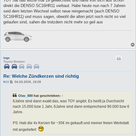
TOY hat das letzte mal 19 gewechselt und hatte von sich aus schon
direkt die DENSO SC16HR11 verbaut. Habe heute nun nach 7 Jahren
seid dem letzten Wechsel selbst neue reingemacht (auch DENSO
SC16HR11) und muss sagen, obwohl die alten jetzt noch nicht so viel
gelaufen sind, sahen die trotzdem nicht mehr so geil aus
ings
Toyota Besitzer
Re: Welche Zündkerzen sind richtig
B
#13
04.03.2026, 19:28
e
i
t
Olav_888
hat geschrieben:
↑
r
a
6Jahre sind dann exakt das, was TOY angibt. Es heißt ja Durchsicht
g
nach 15.000 bzw 1 Jahr, 6Jahre sind dann entsprechend 90.000 bzw 6
Jahre.
PS: Hab die 4x Kerzen für ~35€ im gekauft und meiner freien Werkstatt
mit angeliefert