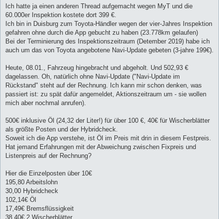
i
Ich hatte ja einen anderen Thread aufgemacht wegen MyT und die
t
60.000er Inspektion kostete dort 399 €.
r
a
Ich bin in Duisburg zum Toyota-Händler wegen der vier-Jahres Inspektion
g
gefahren ohne durch die App gebucht zu haben (23.778km gelaufen)
Bei der Terminierung des Inspektionszeitraum (Detember 2019) habe ich
auch um das von Toyota angebotene Navi-Update gebeten (3-jahre 199€).
Heute, 08.01., Fahrzeug hingebracht und abgeholt. Und 502,93 €
dagelassen. Oh, natürlich ohne Navi-Update ("Navi-Update im
Rückstand" steht auf der Rechnung. Ich kann mir schon denken, was
passiert ist: zu spät dafür angemeldet, Aktionszeitraum um - sie wollen
mich aber nochmal anrufen).
500€ inklusive Öl (24,32 der Liter!) für über 100 €, 40€ für Wischerblätter
als größte Posten und der Hybridcheck.
Soweit ich die App verstehe, ist Öl im Preis mit drin in diesem Festpreis.
Hat jemand Erfahrungen mit der Abweichung zwischen Fixpreis und
Listenpreis auf der Rechnung?
Hier die Einzelposten über 10€
195,80 Arbeitslohn
30,00 Hybridcheck
102,14€ Öl
17,49€ Bremsflüssigkeit
38,40€ 2 Wischerblätter