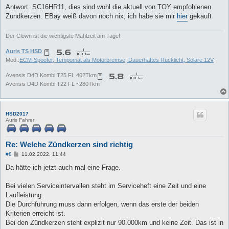
a
Antwort: SC16HR11, dies sind wohl die aktuell von TOY empfohlenen
g
Zündkerzen. EBay weiß davon noch nix, ich habe sie mir
hier
gekauft
Der Clown ist die wichtigste Mahlzeit am Tage!
Auris TS HSD
Mod.:
ECM-Spoofer, Tempomat als Motorbremse, Dauerhaftes Rücklicht, Solare 12V
Avensis D4D Kombi T25 FL 402Tkm
Avensis D4D Kombi T22 FL ~280Tkm
HSD2017
Auris Fahrer
Re: Welche Zündkerzen sind richtig
B
#8
11.02.2022, 11:44
e
i
Da hätte ich jetzt auch mal eine Frage.
t
r
a
Bei vielen Serviceintervallen steht im Serviceheft eine Zeit und eine
g
Laufleistung.
Die Durchführung muss dann erfolgen, wenn das erste der beiden
Kriterien erreicht ist.
Bei den Zündkerzen steht explizit nur 90.000km und keine Zeit. Das ist in