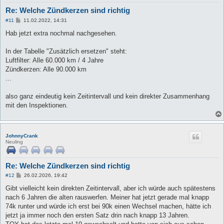
Re: Welche Zündkerzen sind richtig
B
#11
11.02.2022, 14:31
e
i
Hab jetzt extra nochmal nachgesehen.
t
r
a
In der Tabelle "Zusätzlich ersetzen" steht:
g
Luftfilter: Alle 60.000 km / 4 Jahre
Zündkerzen: Alle 90.000 km
...
also ganz eindeutig kein Zeitintervall und kein direkter Zusammenhang
mit den Inspektionen.
JohnnyCrank
Neuling
Re: Welche Zündkerzen sind richtig
B
#12
26.02.2026, 19:42
e
i
Gibt vielleicht kein direkten Zeitintervall, aber ich würde auch spätestens
t
nach 6 Jahren die alten rauswerfen. Meiner hat jetzt gerade mal knapp
r
a
74k runter und würde ich erst bei 90k einen Wechsel machen, hätte ich
g
jetzt ja immer noch den ersten Satz drin nach knapp 13 Jahren.