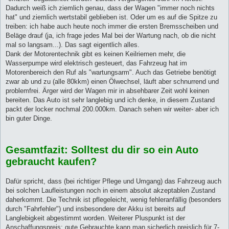
Dadurch weiß ich ziemlich genau, dass der Wagen "immer noch nichts
hat" und ziemlich wertstabil geblieben ist. Oder um es auf die Spitze zu
treiben: ich habe auch heute noch immer die ersten Bremsscheiben und
Beläge drauf (ja, ich frage jedes Mal bei der Wartung nach, ob die nicht
mal so langsam...). Das sagt eigentlich alles.
Dank der Motorentechnik gibt es keinen Keilriemen mehr, die
Wasserpumpe wird elektrisch gesteuert, das Fahrzeug hat im
Motorenbereich den Ruf als "wartungsarm". Auch das Getriebe benötigt
zwar ab und zu (alle 80kkm) einen Ölwechsel, läuft aber schnurrend und
problemfrei. Ärger wird der Wagen mir in absehbarer Zeit wohl keinen
bereiten. Das Auto ist sehr langlebig und ich denke, in diesem Zustand
packt der locker nochmal 200.000km. Danach sehen wir weiter- aber ich
bin guter Dinge.
Gesamtfazit: Solltest du dir so ein Auto
gebraucht kaufen?
Dafür spricht, dass (bei richtiger Pflege und Umgang) das Fahrzeug auch
bei solchen Laufleistungen noch in einem absolut akzeptablen Zustand
daherkommt. Die Technik ist pflegeleicht, wenig fehleranfällig (besonders
durch "Fahrfehler") und insbesondere der Akku ist bereits auf
Langlebigkeit abgestimmt worden. Weiterer Pluspunkt ist der
Anschaffungspreis: gute Gebrauchte kann man sicherlich preislich für 7-