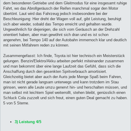
dem besonderen Getriebe und dem Gleitmodus für eine insgesamt ruhige
Fahrt, wo das Abrollgeräusch der Reifen manchmal sogar den Motor
übertönt. Laut wird das Fahrzeug jedoch insbesondere bei der
Beschleunigung: Hier dreht der Wagen voll auf, gibt Leistung, beruhigt
sich aber wieder, sobald das Tempo erreicht und gehalten wurde.
Ungewöhnlich für diejenigen, die sich vom Geräusch an der Drehzahl
orientiert haben, aber man gewöhnt sich dran und es ist schon
angenehm, bei Tempo 140 auf der Autobahn immernoch klar und deutlich
mit seinen Mitfahrern reden zu können.
Zusammengefasst: Ich finde, Toyota ist hier technisch ein Meisterstück
gelungen. Benzin/Elektro/Akku arbeiten perfekt miteinander zusammen
und man bekommt über eine lange Laufzeit das Gefühl, dass sich die
Anschaffung durch den gesenkten Spritverbrauch amortisiert.
Gleichzeitig bietet aber auch der Auris jede Menge Spaß beim Fahren,
man ist nicht gerade langsam unterwegs und kann trotzdem im Stau
grinsen, wenn alle Leute umzu genervt hin- und herschalten müssen, und
man selbst mit leichtem Spiel weiterrollt, stehen bleibt, genüsslich einen
Schluck Cola zuzzelt und sich freut, einen guten Deal gemacht zu haben.
5 von 5 Sterne.
3) Leistung 4/5