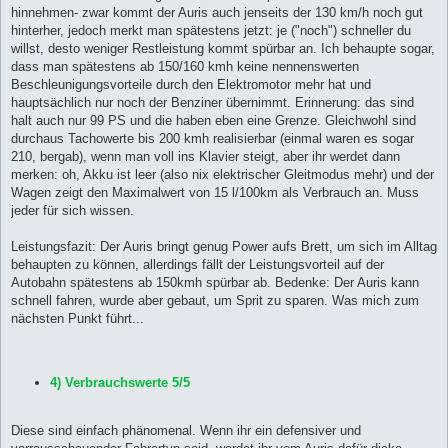
hinnehmen- zwar kommt der Auris auch jenseits der 130 km/h noch gut
hinterher, jedoch merkt man spätestens jetzt: je ("noch") schneller du
willst, desto weniger Restleistung kommt spürbar an. Ich behaupte sogar,
dass man spätestens ab 150/160 kmh keine nennenswerten
Beschleunigungsvorteile durch den Elektromotor mehr hat und
hauptsächlich nur noch der Benziner übernimmt. Erinnerung: das sind
halt auch nur 99 PS und die haben eben eine Grenze. Gleichwohl sind
durchaus Tachowerte bis 200 kmh realisierbar (einmal waren es sogar
210, bergab), wenn man voll ins Klavier steigt, aber ihr werdet dann
merken: oh, Akku ist leer (also nix elektrischer Gleitmodus mehr) und der
Wagen zeigt den Maximalwert von 15 l/100km als Verbrauch an. Muss
jeder für sich wissen.
Leistungsfazit: Der Auris bringt genug Power aufs Brett, um sich im Alltag
behaupten zu können, allerdings fällt der Leistungsvorteil auf der
Autobahn spätestens ab 150kmh spürbar ab. Bedenke: Der Auris kann
schnell fahren, wurde aber gebaut, um Sprit zu sparen. Was mich zum
nächsten Punkt führt...
4) Verbrauchswerte 5/5
Diese sind einfach phänomenal. Wenn ihr ein defensiver und