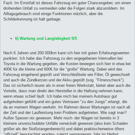
Fazit: Im Ernstfall ist dieses Fahrzeug ein guter Chancengeber, um einen
drohenden Unfall zu vermeiden oder die Folgen stark abzumildern. Im
Alltagsgebrauch sind einige Funktionen nützlich, aber die
Schilderkennung ist halt garbage.
6) Wartung und Langlebigkeit 5/5
Nach 6 Jahren und 200.000km kann ich hier mit guten Erfahrungswerten
punkten. Ich habe das Fahrzeug zu den angegebenen Intervallen bei
Toyota in die Wartung gegeben, die Kosten bewegen sich hier in etwa bei
400€ für die kleine und 600€ für die "große" Wartung. Dabei wird das
Fahrzeug eingehend geprüft und Verschleißteile wie Filter, Öl gewechselt
und auch die Zündkerzen und der Akku geprüft (sog. "Fitnesscheck").
Das ist sicherlich teurer als in einer freien Werkstatt, bietet aber auch die
Vorteile, dass man direkt den Hersteller in die Haftung nehmen kann,
wenn etwas schief läuft. Ich habe mich bei meinem Autohaus gut
aufgehoben gefühlt und ein gutes Vertrauen "zu den Jungs" erlangt, die
da an meinem Wagen werkeln. Im Rahmen dieser Wartungen ist nach all
der Zeit und der Laufleistung kein Problem aufgetreten. Wie sagt man?
Außer Spesen nix gewesen. Mehr noch- der Wagen ist bereits in 3
kleinere unverschuldete Unfälle verwickelt gewesen (also kein Schaden
größer als der Stoßstangenbereich) und dabei praktischerweise öfters
"offiziell" begutachtet worden- zuletzt vergangenes Jahr im Herbst.