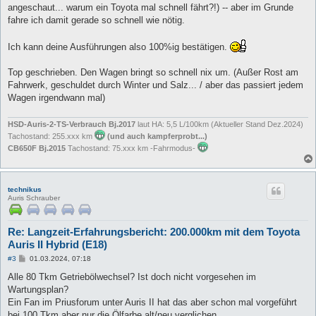
angeschaut... warum ein Toyota mal schnell fährt?!) -- aber im Grunde
fahre ich damit gerade so schnell wie nötig.
Ich kann deine Ausführungen also 100%ig bestätigen.
Top geschrieben. Den Wagen bringt so schnell nix um. (Außer Rost am
Fahrwerk, geschuldet durch Winter und Salz... / aber das passiert jedem
Wagen irgendwann mal)
HSD-Auris-2-TS-Verbrauch Bj.2017
laut HA: 5,5 L/100km (Aktueller Stand Dez.2024)
Tachostand: 255.xxx km
(und auch kampferprobt...)
CB650F Bj.2015
Tachostand: 75.xxx km -Fahrmodus-
technikus
Auris Schrauber
Re: Langzeit-Erfahrungsbericht: 200.000km mit dem Toyota
Auris II Hybrid (E18)
B
#3
01.03.2024, 07:18
e
i
Alle 80 Tkm Getriebölwechsel? Ist doch nicht vorgesehen im
t
Wartungsplan?
r
a
Ein Fan im Priusforum unter Auris II hat das aber schon mal vorgeführt
g
bei 100 Tkm aber nur die Ölfarbe alt/neu verglichen.