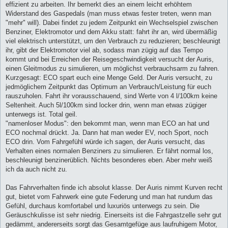
effizient zu arbeiten. Ihr bemerkt dies an einem leicht erhöhtem
Widerstand des Gaspedals (man muss etwas fester treten, wenn man
"mehr" will). Dabei findet zu jedem Zeitpunkt ein Wechselspiel zwischen
Benziner, Elektromotor und dem Akku statt: fahrt ihr an, wird übermäßig
viel elektrisch unterstützt, um den Verbrauch zu reduzieren; beschleunigt
ihr, gibt der Elektromotor viel ab, sodass man zügig auf das Tempo
kommt und bei Erreichen der Reisegeschwindigkeit versucht der Auris,
einen Gleitmodus zu simulieren, um möglichst verbrauchsarm zu fahren.
Kurzgesagt: ECO spart euch eine Menge Geld. Der Auris versucht, zu
jedmöglichem Zeitpunkt das Optimum an Verbrauch/Leistung für euch
rauszuholen. Fahrt ihr vorausschauend, sind Werte von 4 l/100km keine
Seltenheit. Auch 5l/100km sind locker drin, wenn man etwas zügiger
unterwegs ist. Total geil.
"namenloser Modus": den bekommt man, wenn man ECO an hat und
ECO nochmal drückt. Ja. Dann hat man weder EV, noch Sport, noch
ECO drin. Vom Fahrgefühl würde ich sagen, der Auris versucht, das
Verhalten eines normalen Benziners zu simulieren. Er fährt normal los,
beschleunigt benzinerüblich. Nichts besonderes eben. Aber mehr weiß
ich da auch nicht zu.
Das Fahrverhalten finde ich absolut klasse. Der Auris nimmt Kurven recht
gut, bietet vom Fahrwerk eine gute Federung und man hat rundum das
Gefühl, durchaus komfortabel und luxuriös unterwegs zu sein. Die
Geräuschkulisse ist sehr niedrig. Einerseits ist die Fahrgastzelle sehr gut
gedämmt, andererseits sorgt das Gesamtgefüge aus laufruhigem Motor,