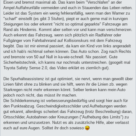
Eisen und bremst maximal ab. Das kann beim "Verschlafen" an der
Ampel Auffahrunfälle vermeiden und euch in Stauenden das Leben retten.
Leider ist das System ein wenig fehleranfällig, wenn man den Warner zu
"scharf" einstellt (es gibt 3 Stufen), piept er auch gerne mal in kurvigen
Steigungen los oder erkennt "nicht so optimal geparkte" Fahrzeuge am
Rand als Hindernis. Kommt aber selten vor und kann man verschmerzen.
Auch erkennt das Fahrzeug, wenn sich plötzlich ein Radfahrer oder
Fußgänger vom Fahrbahnrand auf Kollisionskurs mit dem Fahrzeug
begibt. Das ist mir einmal passiert, da kam ein Kind von links angeradelt
und ich hab's nichtmal sehen können. Das Auto schon. Zog nach Rechts
und bremste von 50 auf Null in ka-wie-schnell. Nix passiert. Gute
Sicherheitstechnik, ich kanns nur nochmals unterstreichen. (googelt mal
Toyota Safety Sense 2.0, das Video erklärt es ziemlich gut).
Die Spurhalteassistenz ist gut optimiert, sie nervt, wenn man gewollt über
Linien fährt ohne zu blinken und sie hilft, wenn ihr die Linien zb. wegen
Starkregen nicht mehr erkennen könnt. Selber lenken kann mein Auto
jedoch noch nicht, das müsst ihr machen.
Die Schilderkennung ist verbesserungsbedürftig und sorgt hier auch für
den Punkteabzug. Geschwindigkeitsschilder und Aufhebungen werden
gut erkannt, allerdings scheitert das Fahrzeug (trotz Beschreibung) daran,
Ortsschilder, Autobahnen oder Kreuzungen ("Aufhebung des Limits") zu
erkennen und umzusetzen. Nutzt es als zusätzliche Hilfe, aber verlasst
euch auf eure Augen. Solltet ihr doch sowieso