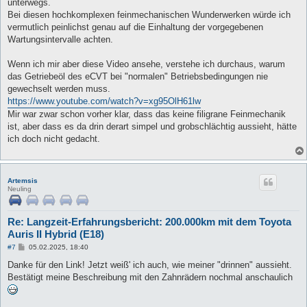
unterwegs.
Bei diesen hochkomplexen feinmechanischen Wunderwerken würde ich
vermutlich peinlichst genau auf die Einhaltung der vorgegebenen
Wartungsintervalle achten.
Wenn ich mir aber diese Video ansehe, verstehe ich durchaus, warum
das Getriebeöl des eCVT bei "normalen" Betriebsbedingungen nie
gewechselt werden muss.
https://www.youtube.com/watch?v=xg95OlH61lw
Mir war zwar schon vorher klar, dass das keine filigrane Feinmechanik
ist, aber dass es da drin derart simpel und grobschlächtig aussieht, hätte
ich doch nicht gedacht.
Artemsis
Neuling
Re: Langzeit-Erfahrungsbericht: 200.000km mit dem Toyota
Auris II Hybrid (E18)
B
#7
05.02.2025, 18:40
e
i
Danke für den Link! Jetzt weiß' ich auch, wie meiner "drinnen" aussieht.
t
Bestätigt meine Beschreibung mit den Zahnrädern nochmal anschaulich
r
a
g