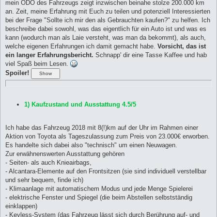
mein ODO des Fahrzeugs zeigt inzwischen beinahe stolze 200.000 km
an. Zeit, meine Erfahrung mit Euch zu teilen und potenziell Interessierten
bei der Frage "Sollte ich mir den als Gebrauchten kaufen?" zu helfen. Ich
beschreibe dabei sowohl, was das eigentlich für ein Auto ist und was es
kann (wodurch man als Laie versteht, was man da bekommt), als auch,
welche eigenen Erfahrungen ich damit gemacht habe.
Vorsicht, das ist
ein langer Erfahrungsbericht.
Schnapp' dir eine Tasse Kaffee und hab
viel Spaß beim Lesen.
Spoiler!
1) Kaufzustand und Ausstattung 4.5/5
Ich habe das Fahrzeug 2018 mit 8(!)km auf der Uhr im Rahmen einer
Aktion von Toyota als Tageszulassung zum Preis von 23.000€ erworben.
Es handelte sich dabei also "technisch" um einen Neuwagen.
Zur erwähnenswerten Ausstattung gehören
- Seiten- als auch Knieairbags,
- Alcantara-Elemente auf den Frontsitzen (sie sind individuell verstellbar
und sehr bequem, finde ich)
- Klimaanlage mit automatischem Modus und jede Menge Spielerei
- elektrische Fenster und Spiegel (die beim Abstellen selbstständig
einklappen)
- Keyless-System (das Fahrzeug lässt sich durch Berührung auf- und