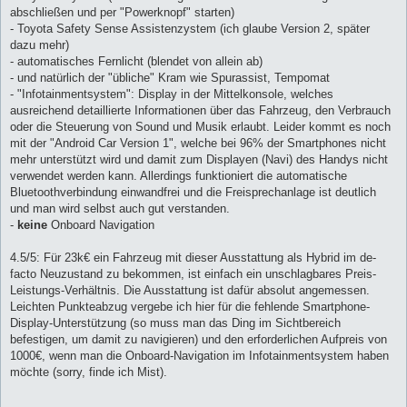
abschließen und per "Powerknopf" starten)
- Toyota Safety Sense Assistenzystem (ich glaube Version 2, später
dazu mehr)
- automatisches Fernlicht (blendet von allein ab)
- und natürlich der "übliche" Kram wie Spurassist, Tempomat
- "Infotainmentsystem": Display in der Mittelkonsole, welches
ausreichend detaillierte Informationen über das Fahrzeug, den Verbrauch
oder die Steuerung von Sound und Musik erlaubt. Leider kommt es noch
mit der "Android Car Version 1", welche bei 96% der Smartphones nicht
mehr unterstützt wird und damit zum Displayen (Navi) des Handys nicht
verwendet werden kann. Allerdings funktioniert die automatische
Bluetoothverbindung einwandfrei und die Freisprechanlage ist deutlich
und man wird selbst auch gut verstanden.
-
keine
Onboard Navigation
4.5/5: Für 23k€ ein Fahrzeug mit dieser Ausstattung als Hybrid im de-
facto Neuzustand zu bekommen, ist einfach ein unschlagbares Preis-
Leistungs-Verhältnis. Die Ausstattung ist dafür absolut angemessen.
Leichten Punkteabzug vergebe ich hier für die fehlende Smartphone-
Display-Unterstützung (so muss man das Ding im Sichtbereich
befestigen, um damit zu navigieren) und den erforderlichen Aufpreis von
1000€, wenn man die Onboard-Navigation im Infotainmentsystem haben
möchte (sorry, finde ich Mist).