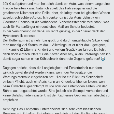
10k € aufspüren und man holt sich damit ein Auto, was einem lange eine
Freude bereiten kann. Natürlich spielt das Fahrzeugalter und die
gefahrenen Kilometer eine Rolle, aber, da kriegt man bei gleichen Werten
absolut schlechtere Autos. Ich denke, da ist der Auris definitiv ein
Gewinner. Ebenso ist die vorhandene Sicherheitstechnik total stark, was
auch für Fahranfänger ein deutliches Maß an Schutz bedeutet.
In der Versicherung ist der Auris recht günstig, in der Steuer dank der
Hybridtechnik ebenso.
Der Kofferraum ist annehmbar groß, und durch umgeklappte Sitze kriegt
man massig viel Stauraum dazu. Allerdings ist er nicht dazu geeignet,
mit Familie (2 Eltern, 2 Kinder) und vollem Gepäck zu fahren. Da fehlt
dann doch einfach Platz für die Koffer. Aber hey, allein unterwegs hab ich
damit sogar schon einen Kühlschrank durch die Gegend gefahren!
Dagegen spricht, dass die Langlebigkeit und Fehlerfreiheit nur dann
wirklich gewährleistet werden kann, wenn der Vorbesitzer die
Wartungsintervalle eingehalten hat. Hier ist ein Blick ins Serviceheft
einfach Pflicht; auch ein Auris kann an Kinderkrankheiten leiden, wenn
beim Ölwechsel geschlampt wurde oder der Unterboden selten von der
Bühne aus begutachtet wurde. Sind jedoch alle Stempel vorhanden und
keine Unfallschäden existent, ist der Kauf eines Gebrauchten absolut zu
empfehlen.
Achtung: Das Fahrgefühl unterscheidet sich sehr vom klassischen
Benziner mit Schalter. Probefahren und sich auf das Feeling einlassen!