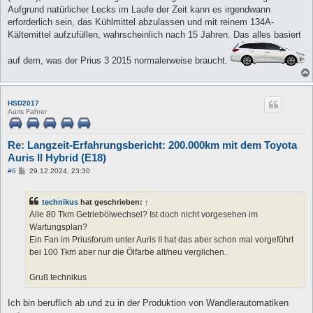
Aufgrund natürlicher Lecks im Laufe der Zeit kann es irgendwann
erforderlich sein, das Kühlmittel abzulassen und mit reinem 134A-
Kältemittel aufzufüllen, wahrscheinlich nach 15 Jahren. Das alles basiert
auf dem, was der Prius 3 2015 normalerweise braucht.
HSD2017
Auris Fahrer
Re: Langzeit-Erfahrungsbericht: 200.000km mit dem Toyota
Auris II Hybrid (E18)
B
#6
29.12.2024, 23:30
e
i
t
technikus
hat geschrieben:
↑
r
a
Alle 80 Tkm Getriebölwechsel? Ist doch nicht vorgesehen im
g
Wartungsplan?
Ein Fan im Priusforum unter Auris II hat das aber schon mal vorgeführt
bei 100 Tkm aber nur die Ölfarbe alt/neu verglichen.
Gruß technikus
Ich bin beruflich ab und zu in der Produktion von Wandlerautomatiken