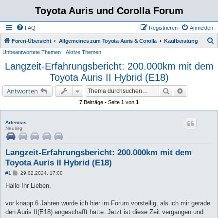
Toyota Auris und Corolla Forum
FAQ
Registrieren
Anmelden
S
Foren-Übersicht
Allgemeines zum Toyota Auris & Corolla
Kaufberatung
Unbeantwortete Themen
Aktive Themen
u
Langzeit-Erfahrungsbericht: 200.000km mit dem
c
Toyota Auris II Hybrid (E18)
h
e
Suche
Erweiterte 
Antworten
7 Beiträge • Seite
1
von
1
Artemsis
Neuling
Langzeit-Erfahrungsbericht: 200.000km mit dem
Toyota Auris II Hybrid (E18)
B
#1
29.02.2024, 17:00
e
i
Hallo Ihr Lieben,
t
r
a
vor knapp 6 Jahren wurde ich hier im Forum vorstellig, als ich mir gerade
g
den Auris II(E18) angeschafft hatte. Jetzt ist diese Zeit vergangen und