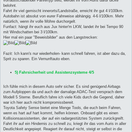
vorrausschauender Fahrertyp seid, werdet ihr vom Auris dafür dicke
belohnt.
Fahrt ihr viel gemischt innerorts/Landstraße, erreicht ihr gut 4 l/100km.
Autobahn ist absolut von eurer Fahrweise abhängig. 4-6 l/100km. Mehr
natürlich, wenn ihr volle Möhre durchorgelt.
Funfact: hängt ihr euch aus Jux hinter'm LKW, landet ihr bei Tempo 90
mit Windschatten bei 3 l/100km.
Hier mal ein paar "Beweisbilder" aus den Langstrecken:
Fazit: Ich kann's nur wiederholen- kann schnell fahren, ist aber dazu da,
Sprit zu sparen. Ein Vernunftauto eben.
5) Fahrsicherheit und Assistenzsysteme 4/5
Ich fühle mich in diesem Auto sehr sicher. Es sind genügend Airbags
zum Aufploppen da und auch der damalige ADAC-Test versprach dem
Modell 5 Sterne. Beruflich fahre ich viele Kids durch die Gegend, daher
war ich hier auch nicht kompromissbereit.
Toyota Safety Sense bietet eine Menge Tools, die euch beim Fahren,
wenn es hart auf hart kommt, helfen können. Onboard gibt es einen
Kollisionsassistenten, der auf ein radargestütztes System zurückgreift.
Fahrt ihr auf ein Hindernis zu schnell zu, kriegt ihr das vom Auris in aller
Deutlichkeit angepiept. Reagiert ihr darauf nicht, steigt er selbst in die