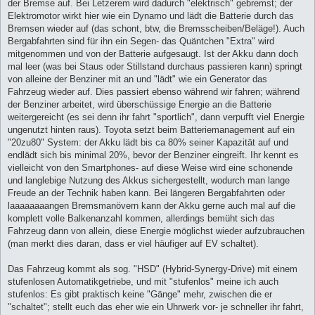
der Bremse auf. Bei Letzerem wird dadurch "elektrisch" gebremst; der
Elektromotor wirkt hier wie ein Dynamo und lädt die Batterie durch das
Bremsen wieder auf (das schont, btw, die Bremsscheiben/Beläge!). Auch
Bergabfahrten sind für ihn ein Segen- das Quäntchen "Extra" wird
mitgenommen und von der Batterie aufgesaugt. Ist der Akku dann doch
mal leer (was bei Staus oder Stillstand durchaus passieren kann) springt
von alleine der Benziner mit an und "lädt" wie ein Generator das
Fahrzeug wieder auf. Dies passiert ebenso während wir fahren; während
der Benziner arbeitet, wird überschüssige Energie an die Batterie
weitergereicht (es sei denn ihr fahrt "sportlich", dann verpufft viel Energie
ungenutzt hinten raus). Toyota setzt beim Batteriemanagement auf ein
"20zu80" System: der Akku lädt bis ca 80% seiner Kapazität auf und
endlädt sich bis minimal 20%, bevor der Benziner eingreift. Ihr kennt es
vielleicht von den Smartphones- auf diese Weise wird eine schonende
und langlebige Nutzung des Akkus sichergestellt, wodurch man lange
Freude an der Technik haben kann. Bei längeren Bergabfahrten oder
laaaaaaaangen Bremsmanövern kann der Akku gerne auch mal auf die
komplett volle Balkenanzahl kommen, allerdings bemüht sich das
Fahrzeug dann von allein, diese Energie möglichst wieder aufzubrauchen
(man merkt dies daran, dass er viel häufiger auf EV schaltet).
Das Fahrzeug kommt als sog. "HSD" (Hybrid-Synergy-Drive) mit einem
stufenlosen Automatikgetriebe, und mit "stufenlos" meine ich auch
stufenlos: Es gibt praktisch keine "Gänge" mehr, zwischen die er
"schaltet"; stellt euch das eher wie ein Uhrwerk vor- je schneller ihr fahrt,