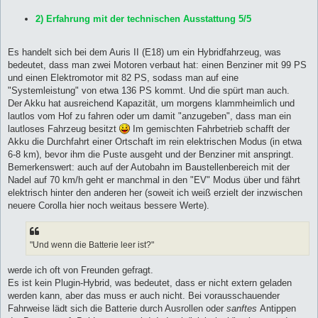
2) Erfahrung mit der technischen Ausstattung 5/5
Es handelt sich bei dem Auris II (E18) um ein Hybridfahrzeug, was
bedeutet, dass man zwei Motoren verbaut hat: einen Benziner mit 99 PS
und einen Elektromotor mit 82 PS, sodass man auf eine
"Systemleistung" von etwa 136 PS kommt. Und die spürt man auch.
Der Akku hat ausreichend Kapazität, um morgens klammheimlich und
lautlos vom Hof zu fahren oder um damit "anzugeben", dass man ein
lautloses Fahrzeug besitzt
Im gemischten Fahrbetrieb schafft der
Akku die Durchfahrt einer Ortschaft im rein elektrischen Modus (in etwa
6-8 km), bevor ihm die Puste ausgeht und der Benziner mit anspringt.
Bemerkenswert: auch auf der Autobahn im Baustellenbereich mit der
Nadel auf 70 km/h geht er manchmal in den "EV" Modus über und fährt
elektrisch hinter den anderen her (soweit ich weiß erzielt der inzwischen
neuere Corolla hier noch weitaus bessere Werte).
"Und wenn die Batterie leer ist?"
werde ich oft von Freunden gefragt.
Es ist kein Plugin-Hybrid, was bedeutet, dass er nicht extern geladen
werden kann, aber das muss er auch nicht. Bei vorausschauender
Fahrweise lädt sich die Batterie durch Ausrollen oder
sanftes
Antippen