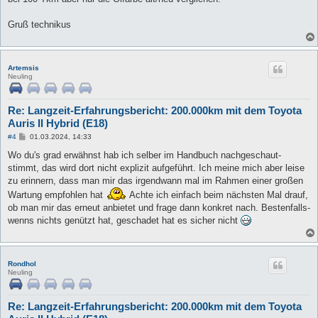
Gruß technikus
Artemsis
Neuling
Re: Langzeit-Erfahrungsbericht: 200.000km mit dem Toyota
Auris II Hybrid (E18)
B
#4
01.03.2024, 14:33
e
i
Wo du's grad erwähnst hab ich selber im Handbuch nachgeschaut-
t
stimmt, das wird dort nicht explizit aufgeführt. Ich meine mich aber leise
r
a
zu erinnern, dass man mir das irgendwann mal im Rahmen einer großen
g
Wartung empfohlen hat
Achte ich einfach beim nächsten Mal drauf,
ob man mir das erneut anbietet und frage dann konkret nach. Bestenfalls-
wenns nichts genützt hat, geschadet hat es sicher nicht
Rondhol
Neuling
Re: Langzeit-Erfahrungsbericht: 200.000km mit dem Toyota