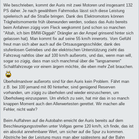
Wie beschrieben, kommt der Auris mit zwei Motoren und insgesamt 132
PS daher. Je nach gewähltem Fahrmodus lässt sich diese Leistung
spielerisch auf die Straße bringen. Dank des Elektromotors können
Trägheitsmomente früh überwunden werden, sodass das Auto bereits
beim Anfahren zügig vom Fleck wegkommt (und schon so manchen
"Altah, ich bim BMW-Diggah" Drängler an der Ampel grinsend hinter sich
gelassen hat). Man kommt fix auf seine 55 km/h innerorts. Vom Gefühl
freut man sich aber auch auf die Ortsausgangsschilder, dank des
stufenlosen Getriebes und der elektrischen Unterstützung zieht das
Fahrzeug nahtlos über auf 100 km/h außerorts, und das, wenn man will,
sogar so zügig, dass man sich manchmal über die "langsameren"
Schaltfahrzeuge vor einem ärgern möchte, die eben mehr Zeit brauchen.
Überholmanöver außerorts sind für den Auris kein Problem. Fährt man
z.B. bei 100 jemand mit 80 hinterher, sind genügend Reserven
vorhanden, um zügig zu überholen und wieder einzuscheren, um
Überholweg einzusparen. Um ehrlich zu sein, hat mir das in so manch
knappen Moment auch den Allerwertesten gerettet. Wir machen alle
Fehler, nicht wahr?
Beim Auffahren auf die Autobahn erreicht der Auris bereits auf dem
Beschleunigungsstreifen unter Vollgas gerne 120 km/h, ich finde, das ist
ein absolut annehmbarer Wert, um sicher auf die Spur zu kommen.
Abstriche bei der Leistung muss man aber spätestens auf der Bahn