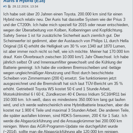
Auris II Hybrid (E18)
B
#5
28.12.2024, 13:34
e
i
Ich habe seit über 20 Jahren einen Toyota. 200.000 km sind für einen
t
Hybrid noch relativ neu. Der Auris hat dasselbe System wie der Prius 3
r
a
und der CT200h. Ich habe mich speziell für 2015 oder neuer entschieden,
g
wegen der Überarbeitung von Kolben, Kolbenringen und Kopfdichtung.
Safety Sense 1 ist für zusätzliche Sicherheit auch ziemlich gut. Der
Scheinwerfer ist gedimmt, aber der Austausch von Philips LL durch Hella
Original (16 €) erhöht die Helligkeit um 30 % von 1340 auf 1870 Lumen,
ist aber immer noch nicht so hell, wie ich möchte. Meiner hat 170.000 km
drauf. Kein Ölverbrauch zwischen 10.000 km/1 Jahr Ölwechsel. Ich habe
jährlich selbst Öl und Innenraumfilter gewechselt und die Kühlung der
Batterie gereinigt. Ich habe die vorderen Bremsscheiben und -beläge
wegen ungleichmäßiger Abnutzung und Rost durch beschichtete
Scheiben von Zimmermann (200 €) ersetzt. Sie funktionieren jetzt
ausgezeichnet und die Bremskraft hat sich laut TÜV-Bericht um 35 %
erhöht. Getriebeöl Toyota WS kostet 50 € und 1 Stunde Arbeit,
Motorkühlmittel 6 l 60 €, Zündkerzen 40 € Denso Iridium SC16HR11 bei
150.000 km. Ich weiß, dass es mindestens 350.000 km lang gut laufen
wird, und ich werde wahrscheinlich eine Hybridbatterie brauchen, aber die
kostet nur 1.900 € Teile und maximal 3 Stunden Arbeit. Die anderen Teile,
die später ausfallen können, sind RDKS-Sensoren, 200 € für 1 Satz. Ich
werde die Abgasrückführung und die Ansaugkrümmer bei 200.000 km
reinigen. Wenn das AGR-Programm-Update nie durchgeführt wurde
(~2014), sollte man die Abgasrückführung alle 120.000 km reinigen.