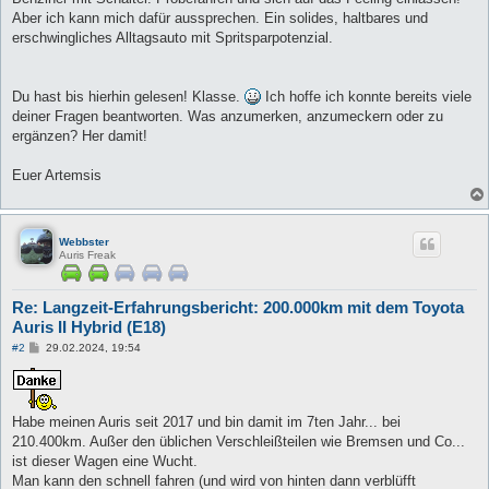
Aber ich kann mich dafür aussprechen. Ein solides, haltbares und
erschwingliches Alltagsauto mit Spritsparpotenzial.
Du hast bis hierhin gelesen! Klasse.
Ich hoffe ich konnte bereits viele
deiner Fragen beantworten. Was anzumerken, anzumeckern oder zu
ergänzen? Her damit!
Euer Artemsis
Webbster
Auris Freak
Re: Langzeit-Erfahrungsbericht: 200.000km mit dem Toyota
Auris II Hybrid (E18)
B
#2
29.02.2024, 19:54
e
i
t
r
a
Habe meinen Auris seit 2017 und bin damit im 7ten Jahr... bei
g
210.400km. Außer den üblichen Verschleißteilen wie Bremsen und Co...
ist dieser Wagen eine Wucht.
Man kann den schnell fahren (und wird von hinten dann verblüfft