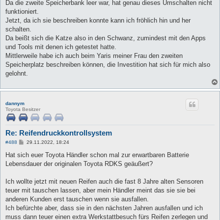
Da die zweite Speicherbank leer war, hat genau dieses Umschalten nicht
funktioniert.
Jetzt, da ich sie beschreiben konnte kann ich fröhlich hin und her
schalten.
Da beißt sich die Katze also in den Schwanz, zumindest mit den Apps
und Tools mit denen ich getestet hatte.
Mittlerweile habe ich auch beim Yaris meiner Frau den zweiten
Speicherplatz beschreiben können, die Investition hat sich für mich also
gelohnt.
dannym
Toyota Besitzer
Re: Reifendruckkontrollsystem
B
#488
29.11.2022, 18:24
e
i
Hat sich euer Toyota Händler schon mal zur erwartbaren Batterie
t
Lebensdauer der originalen Toyota RDKS geäußert?
r
a
g
Ich wollte jetzt mit neuen Reifen auch die fast 8 Jahre alten Sensoren
teuer mit tauschen lassen, aber mein Händler meint das sie sie bei
anderen Kunden erst tauschen wenn sie ausfallen.
Ich befürchte aber, dass sie in den nächsten Jahren ausfallen und ich
muss dann teuer einen extra Werkstattbesuch fürs Reifen zerlegen und