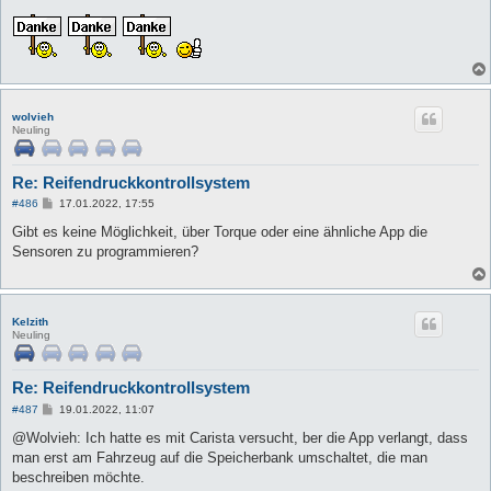
wolvieh
Neuling
Re: Reifendruckkontrollsystem
B
#486
17.01.2022, 17:55
e
i
Gibt es keine Möglichkeit, über Torque oder eine ähnliche App die
t
Sensoren zu programmieren?
r
a
g
Kelzith
Neuling
Re: Reifendruckkontrollsystem
B
#487
19.01.2022, 11:07
e
i
@Wolvieh: Ich hatte es mit Carista versucht, ber die App verlangt, dass
t
man erst am Fahrzeug auf die Speicherbank umschaltet, die man
r
a
beschreiben möchte.
g