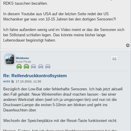
RDKS tauschen bezahlen.
In diesem Youtube aus USA auf der letzten Seite redet der US
Mechaniker gar was von 10-15 Jahren bei den dortigen Sensoren?!
Ich fahre außerdem wenig und im Video meint er das die Sensoren sich
bei Stillstand schlafen legen. Das könnte meine bisher lange
Lebensdauer begünstigt haben.
Webbster
Auris Freak
Re: Reifendruckkontrollsystem
B
#489
17.10.2024, 11:50
e
i
Bezüglich den Low-Bat oder fehlerhafte Sensoren. Ich hab jetzt aktuell
t
den Fall gehabt: Neue Winterreifen drauf machen lassen - bei einer
r
a
anderen Werkstatt eben (weil ich ja umgezogen bin) und nun ist die
g
Druckwarn-Lampe die ersten 5-10min am blinken und geht ins
Dauerleuchten über.
Wechseln der Speicherplätze mit der Reset-Taste funktioniert nicht.