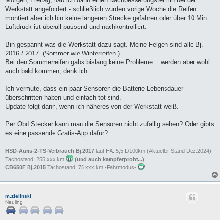
Morgen, Freitag, hab ich dann einen Nachbesserungstermin bei der
Werkstatt angefordert - schließlich wurden vorige Woche die Reifen
montiert aber ich bin keine längeren Strecke gefahren oder über 10 Min.
Luftdruck ist überall passend und nachkontrolliert.
Bin gespannt was die Werkstatt dazu sagt. Meine Felgen sind alle Bj.
2016 / 2017. (Sommer wie Winterreifen.)
Bei den Sommerreifen gabs bislang keine Probleme... werden aber wohl
auch bald kommen, denk ich.
Ich vermute, dass ein paar Sensoren die Batterie-Lebensdauer
überschritten haben und einfach tot sind.
Update folgt dann, wenn ich näheres von der Werkstatt weiß.
Per Obd Stecker kann man die Sensoren nicht zufällig sehen? Oder gibts
es eine passende Gratis-App dafür?
HSD-Auris-2-TS-Verbrauch Bj.2017
laut HA: 5,5 L/100km (Aktueller Stand Dez.2024)
Tachostand: 255.xxx km
(und auch kampferprobt...)
CB650F Bj.2015
Tachostand: 75.xxx km -Fahrmodus-
m.zielinski
Neuling