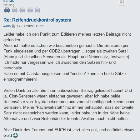
Kelzith
Neuling
Re: Reifendruckkontrollsystem
B
#485
17.01.2022, 13:21
e
i
Leider habe ich den Punkt zum Editieren meines letzten Beitrags nicht
t
gefunden...
r
a
Also, ich hatte es schon wie beschrieben gemacht: Die Sensoren per
g
Funk eingelesen und per ODB2 übertragen... sogar als zweiten Satz!
(Habe jetzt dieselben Sensoren als Haupt- und Nebensatz, testweise)
Ich hatte nur vergessen wie ich zwischen den Sätzen hin- und
herschalte.
Habe es mit Carista ausgelesen und *endlich* kann ich beide Sätze
einprogrammieren!
Vielen Dank an alle, die ihren unbewußten Beitrag geleistet haben! Und
ja, Clon-Sensoren wären einfacher gewesen, aber ich habe beide
Reifensätze von Toyota bekommen und vorerst benötige ich keine neuen
Sensoren. Meine "Fachwerkstatt" hat immer behauptet, dass der zweite
Satz nicht gespeichert werden kann, leider habe ich in der Nähe keine
Alternative und zwei Reifenhändler konnten/wollten auch nicht helfen.
Aber Dank des Forums und EUCH ist jetzt alles gut, und natürlich etwas
Geld