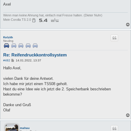
Axel
Wenn man keine Ahnung hat, einfach mal Fresse halten. (Dieter Nuhr)
Mein Corolla TS 2.0
Kelzith
Neuling
Re: Reifendruckkontrollsystem
B
#482
14.01.2022, 13:37
e
i
Hallo Axel,
t
r
a
vielen Dank für deine Antwort.
g
Ich habe mir jetzt einen TS508 geholt.
Hast du eine Idee wie ich jetzt die 2. Speicherbank beschrieben
bekomme?
Danke und Gruß
Olaf
mahau