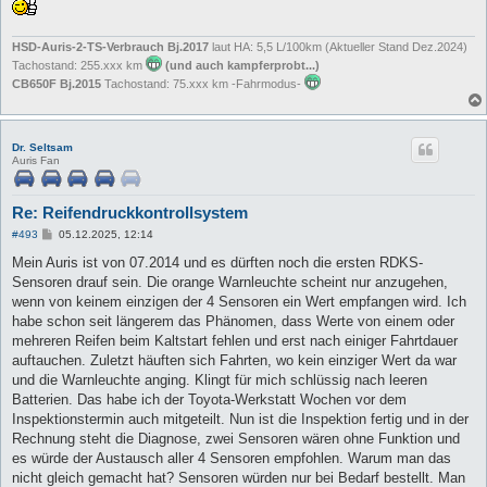
HSD-Auris-2-TS-Verbrauch Bj.2017
laut HA: 5,5 L/100km (Aktueller Stand Dez.2024)
Tachostand: 255.xxx km
(und auch kampferprobt...)
CB650F Bj.2015
Tachostand: 75.xxx km -Fahrmodus-
Dr. Seltsam
Auris Fan
Re: Reifendruckkontrollsystem
B
#493
05.12.2025, 12:14
e
i
Mein Auris ist von 07.2014 und es dürften noch die ersten RDKS-
t
Sensoren drauf sein. Die orange Warnleuchte scheint nur anzugehen,
r
a
wenn von keinem einzigen der 4 Sensoren ein Wert empfangen wird. Ich
g
habe schon seit längerem das Phänomen, dass Werte von einem oder
mehreren Reifen beim Kaltstart fehlen und erst nach einiger Fahrtdauer
auftauchen. Zuletzt häuften sich Fahrten, wo kein einziger Wert da war
und die Warnleuchte anging. Klingt für mich schlüssig nach leeren
Batterien. Das habe ich der Toyota-Werkstatt Wochen vor dem
Inspektionstermin auch mitgeteilt. Nun ist die Inspektion fertig und in der
Rechnung steht die Diagnose, zwei Sensoren wären ohne Funktion und
es würde der Austausch aller 4 Sensoren empfohlen. Warum man das
nicht gleich gemacht hat? Sensoren würden nur bei Bedarf bestellt. Man