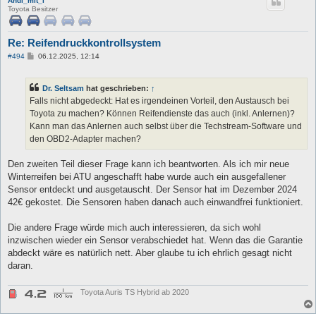
Andi_mit_i
Toyota Besitzer
Re: Reifendruckkontrollsystem
B
#494
06.12.2025, 12:14
e
i
t
Dr. Seltsam
hat geschrieben:
↑
r
a
Falls nicht abgedeckt: Hat es irgendeinen Vorteil, den Austausch bei
g
Toyota zu machen? Können Reifendienste das auch (inkl. Anlernen)?
Kann man das Anlernen auch selbst über die Techstream-Software und
den OBD2-Adapter machen?
Den zweiten Teil dieser Frage kann ich beantworten. Als ich mir neue
Winterreifen bei ATU angeschafft habe wurde auch ein ausgefallener
Sensor entdeckt und ausgetauscht. Der Sensor hat im Dezember 2024
42€ gekostet. Die Sensoren haben danach auch einwandfrei funktioniert.
Die andere Frage würde mich auch interessieren, da sich wohl
inzwischen wieder ein Sensor verabschiedet hat. Wenn das die Garantie
abdeckt wäre es natürlich nett. Aber glaube tu ich ehrlich gesagt nicht
daran.
Toyota Auris TS Hybrid ab 2020