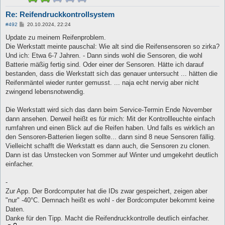
Re: Reifendruckkontrollsystem
B
#492
20.10.2024, 22:24
e
i
Update zu meinem Reifenproblem.
t
Die Werkstatt meinte pauschal: Wie alt sind die Reifensensoren so zirka?
r
a
Und ich: Etwa 6-7 Jahren. - Dann sinds wohl die Sensoren, die wohl
g
Batterie mäßig fertig sind. Oder einer der Sensoren. Hätte ich darauf
bestanden, dass die Werkstatt sich das genauer untersucht ... hätten die
Reifenmäntel wieder runter gemusst. ... naja echt nervig aber nicht
zwingend lebensnotwendig.
Die Werkstatt wird sich das dann beim Service-Termin Ende November
dann ansehen. Derweil heißt es für mich: Mit der Kontrollleuchte einfach
rumfahren und einen Blick auf die Reifen haben. Und falls es wirklich an
den Sensoren-Batterien liegen sollte... dann sind 8 neue Sensoren fällig.
Vielleicht schafft die Werkstatt es dann auch, die Sensoren zu clonen.
Dann ist das Umstecken von Sommer auf Winter und umgekehrt deutlich
einfacher.
-
Zur App. Der Bordcomputer hat die IDs zwar gespeichert, zeigen aber
"nur" -40°C. Demnach heißt es wohl - der Bordcomputer bekommt keine
Daten.
Danke für den Tipp. Macht die Reifendruckkontrolle deutlich einfacher.