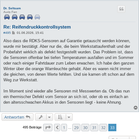
Dr. Seltsam
Auris Fan
Re: Reifendruckkontrollsystem
B
#495
01.06.2026, 15:41
e
i
Also dass die RDKS-Sensoren auf Garantie getauscht werden können,
t
wurde mir bestätigt. Aber nur die, die beim Werkstattaufenthalt und der
r
a
Probefahrt wirklich als defekt festgestellt wurden. Das Problem ist, dass
g
die Sensoren offenbar bei tiefen Temperaturen ausfallen und im Sommer
oder nach einiger Fahrtdauer zum Leben erwachen. Ich habe den ganzen
Winter über die orange Warnleuchte gehabt. Aber es waren nicht immer
die gleichen, von denen Werte fehlten. Und sie kamen oft schon auf dem
Weg zur Werkstatt.
Im Moment sind wieder alle Sensoren mit Messwerten da. Ob das nun
ein thermischer Defekt vom Sensor an sich ist, oder ob es einfach an
den altersschwachen Akkus in den Sensoren liegt - keine Ahnung.
Antworten
Seite
33
von
33
1
29
30
31
32
33
Vorherige
495 Beiträge
…