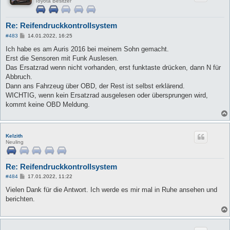
Toyota Besitzer
Re: Reifendruckkontrollsystem
B
#483
14.01.2022, 16:25
e
i
Ich habe es am Auris 2016 bei meinem Sohn gemacht.
t
Erst die Sensoren mit Funk Auslesen.
r
a
Das Ersatzrad wenn nicht vorhanden, erst funktaste drücken, dann N für
g
Abbruch.
Dann ans Fahrzeug über OBD, der Rest ist selbst erklärend.
WICHTIG, wenn kein Ersatzrad ausgelesen oder übersprungen wird,
kommt keine OBD Meldung.
Kelzith
Neuling
Re: Reifendruckkontrollsystem
B
#484
17.01.2022, 11:22
e
i
Vielen Dank für die Antwort. Ich werde es mir mal in Ruhe ansehen und
t
berichten.
r
a
g