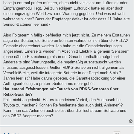
habe ja erstmal prüfen müssen, ob es nicht vielleicht am Luftdruck oder
Empfängermodul liegt. Bei zu niedrigem Luftdruck hätte es aber doch
einen angezeigten Wert bzw. eine Warnung gegeben. Und was ist wohl
wahrscheinlicher? Dass der Empfänger defekt ist oder dass 11 Jahre alte
Sensor-Batterien leer sind?
Also Folgetermin fällig - befriedigt mich jetzt nicht. Zu meinem Erstaunen
sagte der Berater, die Sensoren könnten wahrscheinlich über die RELAX-
Garantie abgerechnet werden. Ich habe mir die Garantiebedingungen
angesehen. Einerseits werden im Abschnitt Elektrik allgemein 'Sensoren'
(ohne nähere Bezeichnung) als in der Garantie enthalten aufgeführt.
Anderseits sind Wartungsteile, die regelmäßig ausgetauscht werden
müssen, ausgeschlossen. Gelten RDKS-Sensoren nicht allgemein als
Verschleißteile, weil die integrierte Batterie in der Regel nach 5 bis 7
Jahren leer ist? Habe darum gebeten, die Garantieabdeckung vor einer
Auftragserteilung zu prüfen. Seitdem nix mehr gehört...
Hat jemand Erfahrungen mit Tausch von RDKS-Sensoren über
Relax-Garantie?
Falls nicht abgedeckt: Hat es irgendeinen Vorteil, den Austausch bei
Toyota zu machen? Können Reifendienste das auch (inkl. Anlernen)?
Kann man das Anlernen auch selbst über die Techstream-Software und
den OBD2-Adapter machen?