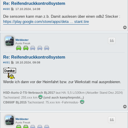
Re: Reifendruckkontrollsystem
B
#490
17.10.2024, 14:08
e
i
Die sensoren kann man z.b. Damit auslesen über einen odb2 Stecker :
t
https://play.google.com/store/apps/deta ... stant.tire
r
a
g
Webbster
Auris Freak
Re: Reifendruckkontrollsystem
B
#491
18.10.2024, 09:08
e
i
t
r
a
Werde ich dann vor der Heimfahrt bzw. zur Werkstatt mal ausprobieren.
g
HSD-Auris-2-TS-Verbrauch Bj.2017
laut HA: 5,5 L/100km (Aktueller Stand Dez.2024)
Tachostand: 255.xxx km
(und auch kampferprobt...)
CB650F Bj.2015
Tachostand: 75.xxx km -Fahrmodus-
Webbster
Auris Freak