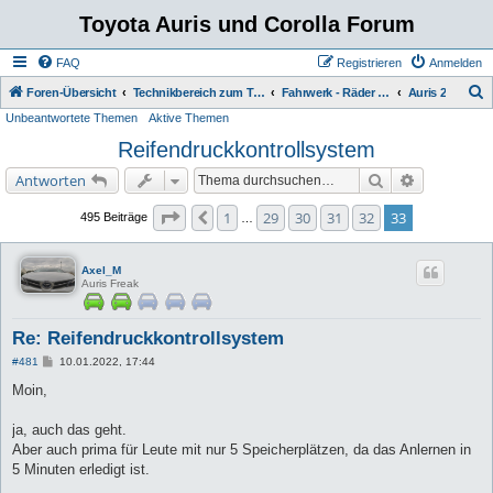
Toyota Auris und Corolla Forum
FAQ
Registrieren
Anmelden
S
Foren-Übersicht
Technikbereich zum Toyota Auris
Fahrwerk - Räder - Bremse - ABS - VSC
Auris 2
Unbeantwortete Themen
Aktive Themen
u
Reifendruckkontrollsystem
c
h
Suche
Erweiterte 
Antworten
e
Seite
33
von
33
1
29
30
31
32
33
Vorherige
495 Beiträge
…
Axel_M
Auris Freak
Re: Reifendruckkontrollsystem
B
#481
10.01.2022, 17:44
e
i
Moin,
t
r
a
ja, auch das geht.
g
Aber auch prima für Leute mit nur 5 Speicherplätzen, da das Anlernen in
5 Minuten erledigt ist.