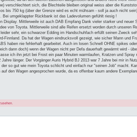
) verschlechtert sich, die Blechteile bleiben original weiss aber die Kunststo
emlos bis 750 kg (über der Grenze wird es echt mühsam - soll ja auch nicht sein
l. Bei umgeklappter Rückbank ist das Ladevolumen gefühlt riesig !
n Display. Mittlerweile ist auch DAB Empfang Dank vieler starker und neuer 
ee von Toyota. Mittlerweile sind alle Reifen ersetzt worden durch unseren Rei
leider sehr, ein schwarzer Edding im Handschuhfach erfüllt seinen Zweck seh
rd-Finnland. Da hat der Wagen eindrucksvoll gezeigt, wie sicher Mann und F
 ABS haben nie fehlerhaft gearbeitet. Auch im losen Schnell OHNE spikes oder
reich dann doch) wenn der Wagen nicht per Defa dauerhaft gewärmt wird - übe
sse ich ihn jetzt bei Frost ein paar Minuten warmlaufen, Kratzen und Spray r
2 Jahre länger. Der Vorgänger Auris Hybrid BJ 2013 war 7 Jahre bei mir in Nut
der so gut wie mein Toyota schlicht und einfach nur "seinen Job" macht. K
ch auf den Wagen angesprochen wurde, da es offenbar kaum andere Exemplare
nzusehen.