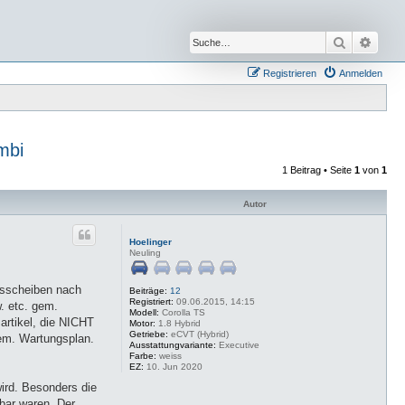
Suche
Erwei
Registrieren
Anmelden
mbi
1 Beitrag • Seite
1
von
1
Autor
Hoelinger
Neuling
emsscheiben nach
Beiträge:
12
Registriert:
09.06.2015, 14:15
. etc. gem.
Modell:
Corolla TS
artikel, die NICHT
Motor:
1.8 Hybrid
Getriebe:
eCVT (Hybrid)
em. Wartungsplan.
Ausstattungvariante:
Executive
Farbe:
weiss
EZ:
10. Jun 2020
wird. Besonders die
rbar waren. Der