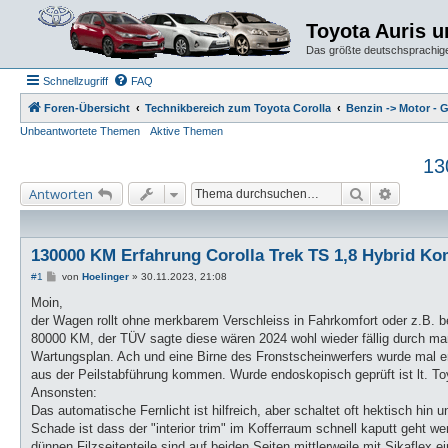
Toyota Auris 
Das größte deutschsprachige
Schnellzugriff
FAQ
Foren-Übersicht
Technikbereich zum Toyota Corolla
Benzin -> Motor - 
Unbeantwortete Themen
Aktive Themen
13
Suche
Erweiter
Antworten
130000 KM Erfahrung Corolla Trek TS 1,8 Hybrid Ko
B
#1
von
Hoelinger
»
30.11.2023, 21:08
e
i
Moin,
t
der Wagen rollt ohne merkbarem Verschleiss in Fahrkomfort oder z.B. b
r
a
80000 KM, der TÜV sagte diese wären 2024 wohl wieder fällig durch ma
g
Wartungsplan. Ach und eine Birne des Fronstscheinwerfers wurde mal ern
aus der Peilstabführung kommen. Wurde endoskopisch geprüft ist lt. 
Ansonsten:
Das automatische Fernlicht ist hilfreich, aber schaltet oft hektisch hin
Schade ist dass der "interior trim" im Kofferraum schnell kaputt geht 
dünnen Filzseitenteile sind auf beiden Seiten mittlerweile mit Sikaflex