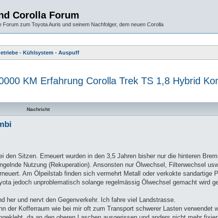
und Corolla Forum
 Forum zum Toyota Auris und seinem Nachfolger, dem neuen Corolla
Getriebe - Kühlsystem - Auspuff
0000 KM Erfahrung Corolla Trek TS 1,8 Hybrid Ko
te Suche
Nachricht
mbi
ei den Sitzen. Erneuert wurden in den 3,5 Jahren bisher nur die hinteren Br
ngelnde Nutzung (Rekuperation). Ansonsten nur Ölwechsel, Filterwechsel usw
euert. Am Ölpeilstab finden sich vermehrt Metall oder verkokte sandartige P
Toyota jedoch unproblematisch solange regelmässig Ölwechsel gemacht wird g
 und her und nervt den Gegenverkehr. Ich fahre viel Landstrasse.
wenn der Kofferraum wie bei mir oft zum Transport schwerer Lasten verwendet 
 eingeklebt, da an den oberen Laschen ausgerissen und anders nicht mehr fixie