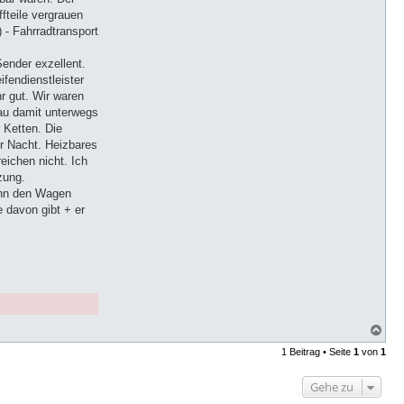
ffteile vergrauen
) - Fahrradtransport
Sender exzellent.
fendienstleister
r gut. Wir waren
rau damit unterwegs
 Ketten. Die
r Nacht. Heizbares
eichen nicht. Ich
zung.
ann den Wagen
 davon gibt + er
N
a
1 Beitrag • Seite
1
von
1
c
h
o
Gehe zu
b