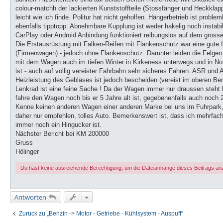
colour-matchh der lackierten Kunststoffteile (Stossfänger und Heckklappe
leicht wie ich finde. Politur hat nicht geholfen. Hängerbetrieb ist probl
ebenfalls tipptopp. Abnehmbare Kupplung ist weder hakelig noch instabi
CarPlay oder Android Anbindung funktioniert reibungslos auf dem grosse
Die Erstausrüstung mit Falken-Reifen mit Flankenschutz war eine gute Id
(Firmenwagen) - jedoch ohne Flankenschutz. Darunter leiden die Felgen 
mit dem Wagen auch im tiefen Winter in Kirkeness unterwegs und in No
ist - auch auf völlig vereister Fahrbahn sehr sicheres Fahren. ASR und
Heizleistung des Gebläses ist jedoch bescheiden (vereist im oberen Be
Lenkrad ist eine feine Sache ! Da der Wagen immer nur draussen steht la
fahre den Wagen noch bis er 5 Jahre alt ist, gegebenenfalls auch noch 
Kenne keinen anderen Wagen einer anderen Marke bei uns im Fuhrpark, 
daher nur empfehlen, tolles Auto. Bemerkenswert ist, dass ich mehrfa
immer noch ein Hingucker ist.
Nächster Bericht bei KM 200000
Gruss
Hölinger
Du hast keine ausreichende Berechtigung, um die Dateianhänge dieses Beitrags a
Antworten
Zurück zu „Benzin -> Motor - Getriebe - Kühlsystem - Auspuff“