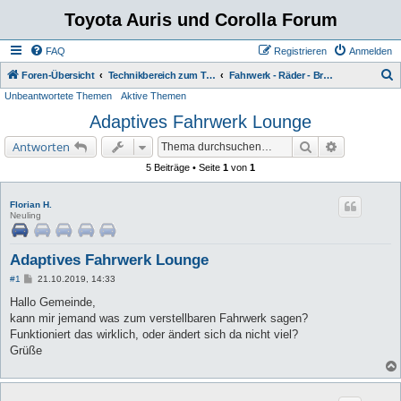
Toyota Auris und Corolla Forum
FAQ
Registrieren
Anmelden
S
Foren-Übersicht
Technikbereich zum Toyota Corolla
Fahrwerk - Räder - Bremse - ABS - VSC
Unbeantwortete Themen
Aktive Themen
u
Adaptives Fahrwerk Lounge
c
h
Suche
Erweiterte 
Antworten
e
5 Beiträge • Seite
1
von
1
Florian H.
Neuling
Adaptives Fahrwerk Lounge
B
#1
21.10.2019, 14:33
e
i
Hallo Gemeinde,
t
kann mir jemand was zum verstellbaren Fahrwerk sagen?
r
a
Funktioniert das wirklich, oder ändert sich da nicht viel?
g
Grüße