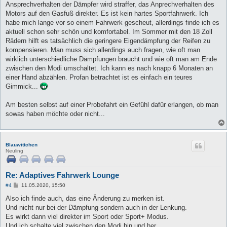
a
Ansprechverhalten der Dämpfer wird straffer, das Anprechverhalten des
g
Motors auf den Gasfuß direkter. Es ist kein hartes Sportfahrwerk. Ich
habe mich lange vor so einem Fahrwerk gescheut, allerdings finde ich es
aktuell schon sehr schön und komfortabel. Im Sommer mit den 18 Zoll
Rädern hilft es tatsächlich die geringere Eigendämpfung der Reifen zu
kompensieren. Man muss sich allerdings auch fragen, wie oft man
wirklich unterschiedliche Dämpfungen braucht und wie oft man am Ende
zwischen den Modi umschaltet. Ich kann es nach knapp 6 Monaten an
einer Hand abzählen. Profan betrachtet ist es einfach ein teures
Gimmick...
Am besten selbst auf einer Probefahrt ein Gefühl dafür erlangen, ob man
sowas haben möchte oder nicht...
Blauwittchen
Neuling
Re: Adaptives Fahrwerk Lounge
B
#4
11.05.2020, 15:50
e
i
Also ich finde auch, das eine Änderung zu merken ist.
t
Und nicht nur bei der Dämpfung sondern auch in der Lenkung.
r
a
Es wirkt dann viel direkter im Sport oder Sport+ Modus.
g
Und ich schalte viel zwischen den Modi hin und her.