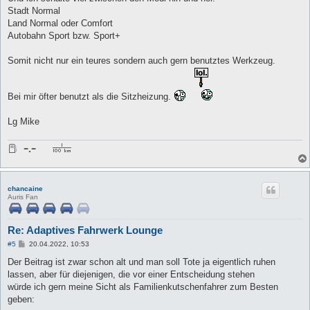
Stadt Normal
Land Normal oder Comfort
Autobahn Sport bzw. Sport+
Somit nicht nur ein teures sondern auch gern benutztes Werkzeug.
Bei mir öfter benutzt als die Sitzheizung.
Lg Mike
chancaine
Auris Fan
Re: Adaptives Fahrwerk Lounge
B
#5
20.04.2022, 10:53
e
i
Der Beitrag ist zwar schon alt und man soll Tote ja eigentlich ruhen
t
lassen, aber für diejenigen, die vor einer Entscheidung stehen
r
a
würde ich gern meine Sicht als Familienkutschenfahrer zum Besten
g
geben: