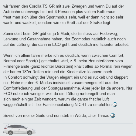
wir fahren den Corolla TS GR mit zwei Zwergen und wenn Du auf der
Autobahn unterwegs bist mit 4 Personen plus vollem Kofferraum
freut man sich über den Sportmodus sehr, weil er dann nicht so sehr
wankt und wackelt, sondern wie ein Brett auf der Straße liegt.
Zumindest beim GR gibt es ja 5 Modi, die Einfluss auf Federweg,
Lenkung und Gasannahme haben, der Ecomodus natürlich auch noch
auf die Lüftung, die dann in ECO geht und deutlich ineffizienter arbeitet.
Wenn ich allein fahre merke ich es deutlich, wenn zwischen Comfort,
Normal oder Sport(+) geschaltet wird, z.B. beim Herunterfahren vom
Firmengelände (ganz leichter Bordstein) knallt alles ab Normal rein wegen
der harten 18"er-Reifen rein und die Kindersitze klappern nach.
In Comfort schwingt der Wagen elegant ein und es ruckelt und klappert
nix. Habe mir den 6. Modus individuell zusammengestellt aus der
Comfortfederung und der Sportgasannahme. Aber jeder ist da anders. Nur
ECO nutze ich weniger, weil da die Lüftung runteregelt und man
sich nach einiger Zeit wundert, warum die ganze frische Luft
weggehächelt ist - bei Familienbeladung NICHT zu empfehlen
Soviel von meiner Seite und nun stirb in Würde, alter Thread