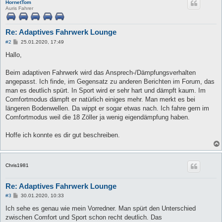
HornetTom
Auris Fahrer
Re: Adaptives Fahrwerk Lounge
B
#2
25.01.2020, 17:49
e
i
Hallo,
t
r
a
Beim adaptiven Fahrwerk wird das Ansprech-/Dämpfungsverhalten
g
angepasst. Ich finde, im Gegensatz zu anderen Berichten im Forum, das
man es deutlich spürt. In Sport wird er sehr hart und dämpft kaum. Im
Comfortmodus dämpft er natürlich einiges mehr. Man merkt es bei
längeren Bodenwellen. Da wippt er sogar etwas nach. Ich fahre gern im
Comfortmodus weil die 18 Zöller ja wenig eigendämpfung haben.
Hoffe ich konnte es dir gut beschreiben.
Chris1981
Re: Adaptives Fahrwerk Lounge
B
#3
30.01.2020, 10:33
e
i
Ich sehe es genau wie mein Vorredner. Man spürt den Unterschied
t
zwischen Comfort und Sport schon recht deutlich. Das
r